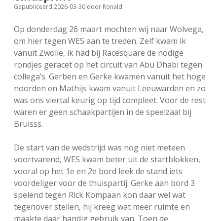
Gepubliceerd 2026-03-30
door
Ronald
FSB: Schaakwoude II
Koppelingen
Op donderdag 26 maart mochten wij naar Wolvega,
FSB: Schaakwoude III
Sponsoren
om hier tegen WES aan te treden. Zelf kwam ik
vanuit Zwolle, ik had bij Racesquare de nodige
rondjes geracet op het circuit van Abu Dhabi tegen
facebook
instagram
collega’s. Gerben en Gerke kwamen vanuit het hoge
noorden en Mathijs kwam vanuit Leeuwarden en zo
was ons viertal keurig op tijd compleet. Voor de rest
waren er geen schaakpartijen in de speelzaal bij
Bruisss.
De start van de wedstrijd was nog niet meteen
voortvarend, WES kwam beter uit de startblokken,
vooral op het 1e en 2e bord leek de stand iets
voordeliger voor de thuispartij. Gerke aan bord 3
spelend tegen Rick Kompaan kon daar wel wat
tegenover stellen, hij kreeg wat meer ruimte en
maakte daar handig gebruik van. Toen de