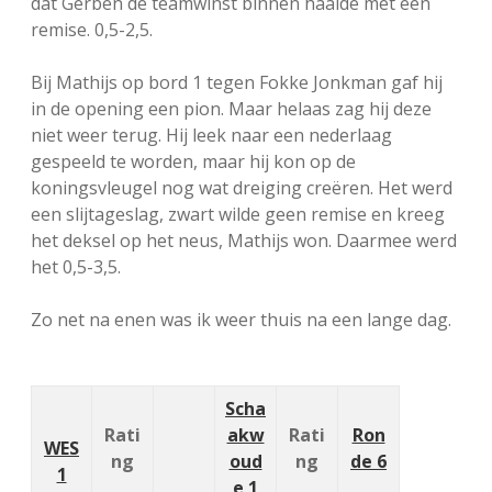
dat Gerben de teamwinst binnen haalde met een
remise. 0,5-2,5.
Bij Mathijs op bord 1 tegen Fokke Jonkman gaf hij
in de opening een pion. Maar helaas zag hij deze
niet weer terug. Hij leek naar een nederlaag
gespeeld te worden, maar hij kon op de
koningsvleugel nog wat dreiging creëren. Het werd
een slijtageslag, zwart wilde geen remise en kreeg
het deksel op het neus, Mathijs won. Daarmee werd
het 0,5-3,5.
Zo net na enen was ik weer thuis na een lange dag.
Scha
Rati
akw
Rati
Ron
WES
ng
oud
ng
de 6
1
e 1