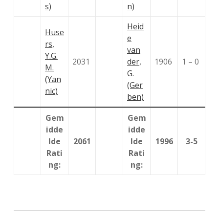
s)
n)
Heid
Huse
e
rs,
van
Y.G.
2031
der,
1906
1 – 0
M.
G.
(Yan
(Ger
nic)
ben)
Gem
Gem
idde
idde
lde
2061
lde
1996
3-5
Rati
Rati
ng:
ng: