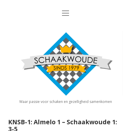
open
Nieuws
menu
Algemene Informatie
open
Schaakvereniging
dropdown
Schaakwoude
menu
Interne Competitie
Privacy Statement
open
dropdown
menu
Competitiereglement
Externe Competitie
open
dropdown
menu
KNSB: Schaakwoude I
Jeugdschaken
KNSB: Schaakwoude II
Eregalerij
Waar passie voor schaken en gezelligheid samenkomen
FSB: Schaakwoude I
Agenda
KNSB-1: Almelo 1 – Schaakwoude 1:
3-5