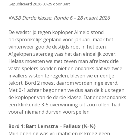
Gepubliceerd 2026-03-29
door
Bart
FSB: Schaakwoude II
Koppelingen
KNSB Derde klasse, Ronde 6 – 28 maart 2026
FSB: Schaakwoude III
Sponsoren
De wedstrijd tegen koploper Almelo stond
oorspronkelijk gepland voor januari, maar het
facebook
instagram
winterweer gooide destijds roet in het eten.
Afgelopen zaterdag was het dan eindelijk zover.
Helaas moesten we met zeven man afreizen: drie
vaste spelers konden niet en ondanks dat we twee
invallers wisten te regelen, bleven we er eentje
tekort. Bord 2 moest daarom worden ingeleverd.
Met 0-1 achter begonnen we dus aan de klus tegen
de koploper van de derde klasse. Dat er desondanks
een klinkende 3-5 overwinning uit zou rollen, had
vooraf niemand durven voorspellen.
Bord 1: Bart Lemstra – Fallaux (½-½)
Mijn opening was vrij matig en ik kreeg geen