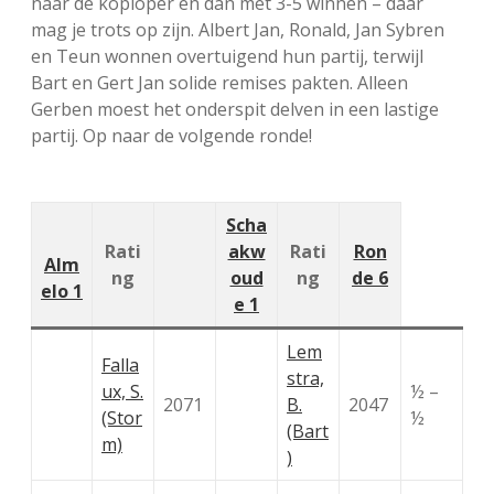
naar de koploper en dan met 3-5 winnen – daar
mag je trots op zijn. Albert Jan, Ronald, Jan Sybren
en Teun wonnen overtuigend hun partij, terwijl
Bart en Gert Jan solide remises pakten. Alleen
Gerben moest het onderspit delven in een lastige
partij. Op naar de volgende ronde!
Scha
Rati
akw
Rati
Ron
Alm
ng
oud
ng
de 6
elo 1
e 1
Lem
Falla
stra,
ux, S.
½ –
2071
B.
2047
(Stor
½
(Bart
m)
)