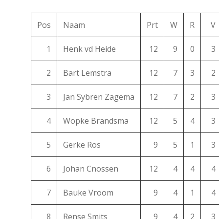
Pos
Naam
Prt
W
R
V
1
Henk vd Heide
12
9
0
3
2
Bart Lemstra
12
7
3
2
3
Jan Sybren Zagema
12
7
2
3
4
Wopke Brandsma
12
5
4
3
5
Gerke Ros
9
5
1
3
6
Johan Cnossen
12
4
4
4
7
Bauke Vroom
9
4
1
4
8
Rense Smits
9
4
2
3