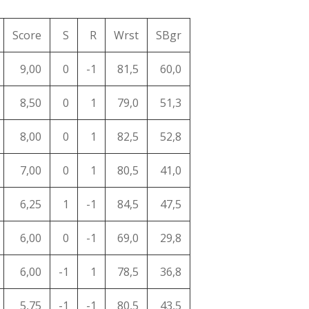
Score
S
R
Wrst
SBgr
9,00
0
-1
81,5
60,0
8,50
0
1
79,0
51,3
8,00
0
1
82,5
52,8
7,00
0
1
80,5
41,0
6,25
1
-1
84,5
47,5
6,00
0
-1
69,0
29,8
6,00
-1
1
78,5
36,8
5,75
-1
-1
80,5
43,5