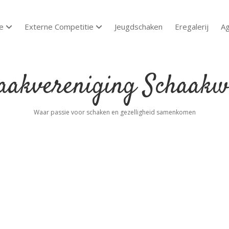
e
Externe Competitie
Jeugdschaken
Eregalerij
A
open dropdown menu
open dropdown menu
akvereniging
aakwoude
Waar passie voor schaken en gezelligheid samenkomen