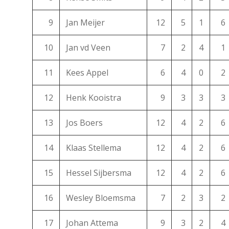
9
Jan Meijer
12
5
1
6
10
Jan vd Veen
7
2
4
1
11
Kees Appel
6
4
0
2
12
Henk Kooistra
9
3
3
3
13
Jos Boers
12
4
2
6
14
Klaas Stellema
12
4
2
6
15
Hessel Sijbersma
12
4
2
6
16
Wesley Bloemsma
7
2
3
2
17
Johan Attema
9
3
2
4