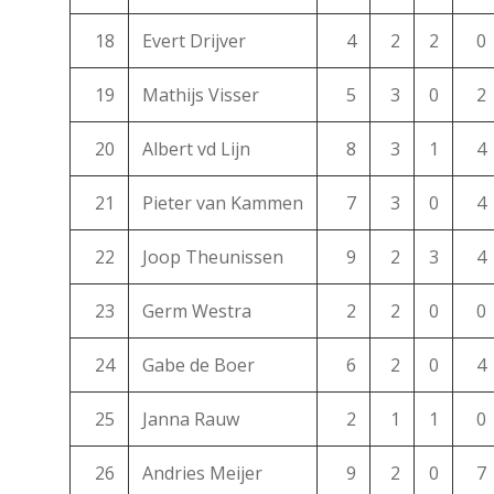
18
Evert Drijver
4
2
2
0
19
Mathijs Visser
5
3
0
2
20
Albert vd Lijn
8
3
1
4
21
Pieter van Kammen
7
3
0
4
22
Joop Theunissen
9
2
3
4
23
Germ Westra
2
2
0
0
24
Gabe de Boer
6
2
0
4
25
Janna Rauw
2
1
1
0
26
Andries Meijer
9
2
0
7