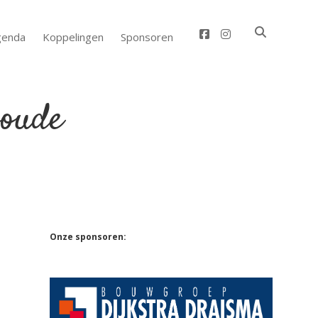
facebook
instagram
genda
Koppelingen
Sponsoren
Sidebar
Onze sponsoren: