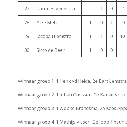
27
Catrines Veenstra
2
1
0
1
28
Atze Metz
1
0
1
0
29
Jacoba Hiemstra
11
1
0
10
30
Sicco de Beer
1
0
0
1
Winnaar groep 1: 1 Henk vd Heide, 2e Bart Lemstra
Winnaar groep 2: 1 Johan Cnossen, 2e Bauke Vroo
Winnaar groep 3: 1 Wopke Brandsma, 2e Kees App
Winnaar groep 4: 1 Mathijs Visser, 2e Joop Theuni