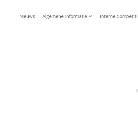
Nieuws
Algemene Informatie
Interne Competiti
open dropdown menu
Sch
Sch