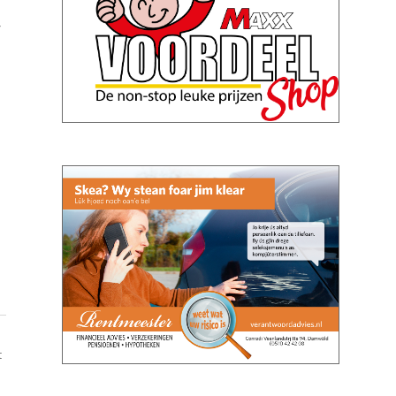
r
t
1