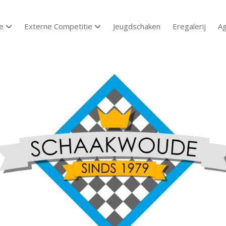
e
Externe Competitie
Jeugdschaken
Eregalerij
A
open dropdown menu
open dropdown menu
aakvereniging
aakwoude