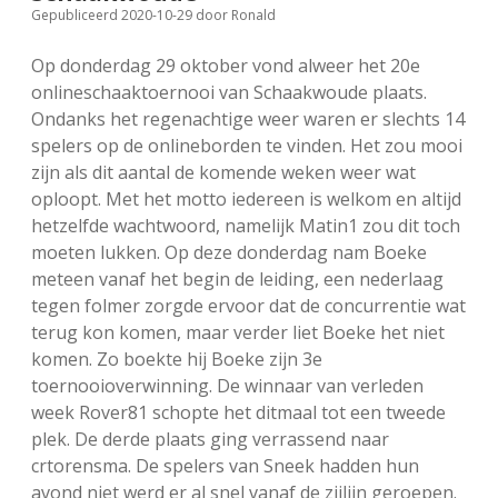
Gepubliceerd 2020-10-29
door
Ronald
FSB: Schaakwoude II
Koppelingen
Op donderdag 29 oktober vond alweer het 20e
FSB: Schaakwoude III
Sponsoren
onlineschaaktoernooi van Schaakwoude plaats.
Ondanks het regenachtige weer waren er slechts 14
spelers op de onlineborden te vinden. Het zou mooi
facebook
instagram
zijn als dit aantal de komende weken weer wat
oploopt. Met het motto iedereen is welkom en altijd
hetzelfde wachtwoord, namelijk Matin1 zou dit toch
moeten lukken. Op deze donderdag nam Boeke
meteen vanaf het begin de leiding, een nederlaag
tegen folmer zorgde ervoor dat de concurrentie wat
terug kon komen, maar verder liet Boeke het niet
komen. Zo boekte hij Boeke zijn 3e
toernooioverwinning. De winnaar van verleden
week Rover81 schopte het ditmaal tot een tweede
plek. De derde plaats ging verrassend naar
crtorensma. De spelers van Sneek hadden hun
avond niet werd er al snel vanaf de zijlijn geroepen.