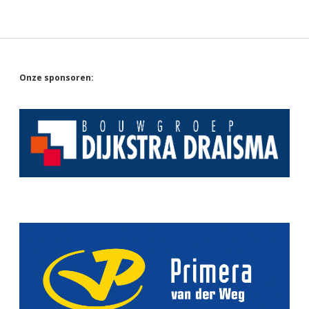
Sidebar
Onze sponsoren: