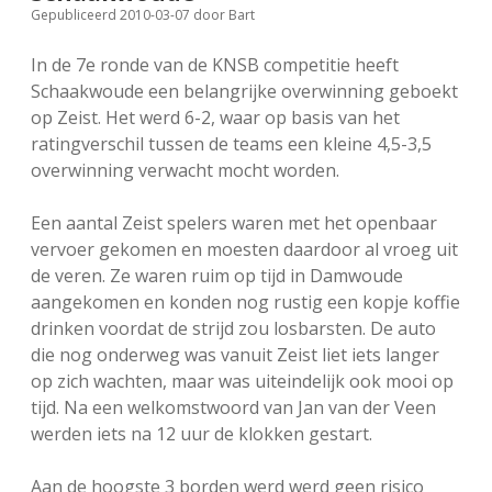
Gepubliceerd 2010-03-07
door
Bart
FSB: Schaakwoude II
Koppelingen
In de 7e ronde van de KNSB competitie heeft
FSB: Schaakwoude III
Sponsoren
Schaakwoude een belangrijke overwinning geboekt
op Zeist. Het werd 6-2, waar op basis van het
ratingverschil tussen de teams een kleine 4,5-3,5
facebook
instagram
overwinning verwacht mocht worden.
Een aantal Zeist spelers waren met het openbaar
vervoer gekomen en moesten daardoor al vroeg uit
de veren. Ze waren ruim op tijd in Damwoude
aangekomen en konden nog rustig een kopje koffie
drinken voordat de strijd zou losbarsten. De auto
die nog onderweg was vanuit Zeist liet iets langer
op zich wachten, maar was uiteindelijk ook mooi op
tijd. Na een welkomstwoord van Jan van der Veen
werden iets na 12 uur de klokken gestart.
Aan de hoogste 3 borden werd werd geen risico