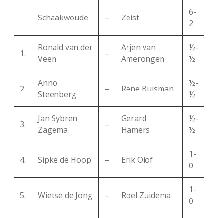
6-
Schaakwoude
–
Zeist
2
Ronald van der
Arjen van
½-
1.
–
Veen
Amerongen
½
Anno
½-
2.
–
Rene Buisman
Steenberg
½
Jan Sybren
Gerard
½-
3.
–
Zagema
Hamers
½
1-
4.
Sipke de Hoop
–
Erik Olof
0
1-
5.
Wietse de Jong
–
Roel Zuidema
0