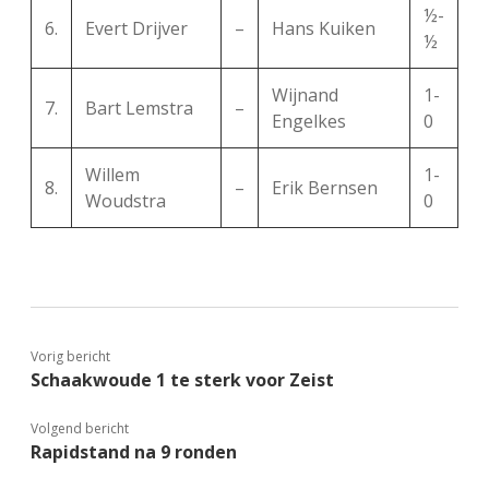
½-
6.
Evert Drijver
–
Hans Kuiken
½
Wijnand
1-
7.
Bart Lemstra
–
Engelkes
0
Willem
1-
8.
–
Erik Bernsen
Woudstra
0
Vorig bericht
Schaakwoude 1 te sterk voor Zeist
Volgend bericht
Rapidstand na 9 ronden