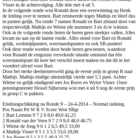
Visser in de achtervolging. Alle drie met 4 uit 5.
In de volgende ronde wist Ronald door een overwinning op Henk
de leiding over te nemen. Bart remiseerde tegen Mathijs en bleef dus
in punten gelijk. Na ronde 7 namen Ronald en Bart afstand door van
respectievelijk Mathijs en Wietse (de nummers 3 en 4) te winnen.
Ook in de volgende ronde lieten de heren geen steekjes vallen. Alles
kwam nu aan op de laatste ronde. Alles stond voor Bart en Ronald
gelijk, wedstrijdpunten, weerstandspunten en ook SB-punten!
Ook deze ronde werden door beide heren gewonnen, waardoor
voor Ronald de enigszins vervelende situatie ontstond dat één
weerstandspunt dit keer het verschil moest maken en dat dit in het
voordeel uitviel voor Bart.
Door het sterke deelnemersveld ging de eerste prijs in groep B naar
Mathijs. Mathijs eindige uiteindelijk vierde met 5,5 punt. Achter
Wietse en gelijk eindigend met Jos Boers en Wytze Visser. Onze
penningmeester Hessel Sijbersma wist met 4 uit 9 nog de eerste prijs
in groep C te pakken.
Eindrangschikking na Ronde 9 – 24-4-2014 – Normal ranking.
Pos Naam Prt W R V Score Wrst SBgr
1 Bart Lemstra 9 7 2 0 8,0 49,0 42,25
2 Ronald van der Veen 9 7 2 0 8,0 48,0 40,75
3 Wietse de Jong 9 6 1 2 6,5 49,5 33,00
4 Mathijs Visser 9 5 1 3 5,5 53,0 29,00
5 Jos Boers 9 5 1 3 5,5 48,0 25,75