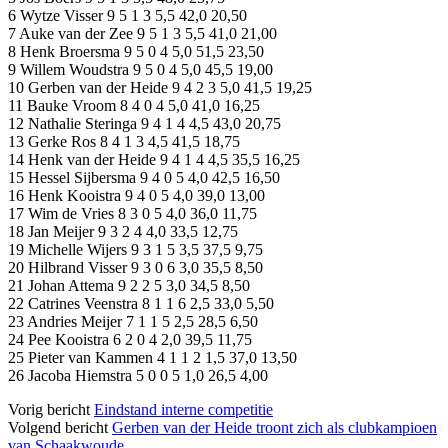
6 Wytze Visser 9 5 1 3 5,5 42,0 20,50
7 Auke van der Zee 9 5 1 3 5,5 41,0 21,00
8 Henk Broersma 9 5 0 4 5,0 51,5 23,50
9 Willem Woudstra 9 5 0 4 5,0 45,5 19,00
10 Gerben van der Heide 9 4 2 3 5,0 41,5 19,25
11 Bauke Vroom 8 4 0 4 5,0 41,0 16,25
12 Nathalie Steringa 9 4 1 4 4,5 43,0 20,75
13 Gerke Ros 8 4 1 3 4,5 41,5 18,75
14 Henk van der Heide 9 4 1 4 4,5 35,5 16,25
15 Hessel Sijbersma 9 4 0 5 4,0 42,5 16,50
16 Henk Kooistra 9 4 0 5 4,0 39,0 13,00
17 Wim de Vries 8 3 0 5 4,0 36,0 11,75
18 Jan Meijer 9 3 2 4 4,0 33,5 12,75
19 Michelle Wijers 9 3 1 5 3,5 37,5 9,75
20 Hilbrand Visser 9 3 0 6 3,0 35,5 8,50
21 Johan Attema 9 2 2 5 3,0 34,5 8,50
22 Catrines Veenstra 8 1 1 6 2,5 33,0 5,50
23 Andries Meijer 7 1 1 5 2,5 28,5 6,50
24 Pee Kooistra 6 2 0 4 2,0 39,5 11,75
25 Pieter van Kammen 4 1 1 2 1,5 37,0 13,50
26 Jacoba Hiemstra 5 0 0 5 1,0 26,5 4,00
Vorig bericht
Eindstand interne competitie
Volgend bericht
Gerben van der Heide troont zich als clubkampioen
van Schaakwoude