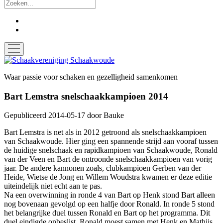
Zoek
facebook
instagram
open
menu
Schaakvereniging
Schaakwoude
Waar passie voor schaken en gezelligheid samenkomen
Bart Lemstra snelschaakkampioen 2014
Gepubliceerd 2014-05-17
door
Bauke
Bart Lemstra is net als in 2012 getroond als snelschaakkampioen
van Schaakwoude. Hier ging een spannende strijd aan vooraf tussen
de huidige snelschaak en rapidkampioen van Schaakwoude, Ronald
van der Veen en Bart de ontroonde snelschaakkampioen van vorig
jaar. De andere kannonen zoals, clubkampioen Gerben van der
Heide, Wietse de Jong en Willem Woudstra kwamen er deze editie
uiteindelijk niet echt aan te pas.
Na een overwinning in ronde 4 van Bart op Henk stond Bart alleen
nog bovenaan gevolgd op een halfje door Ronald. In ronde 5 stond
het belangrijke duel tussen Ronald en Bart op het programma. Dit
duel eindigde onbeslist. Ronald moest samen met Henk en Mathijs