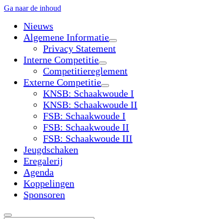
Ga naar de inhoud
Nieuws
Algemene Informatie
open
Privacy Statement
dropdown
Interne Competitie
menu
open
Competitiereglement
dropdown
Externe Competitie
menu
open
KNSB: Schaakwoude I
dropdown
KNSB: Schaakwoude II
menu
FSB: Schaakwoude I
FSB: Schaakwoude II
FSB: Schaakwoude III
Jeugdschaken
Eregalerij
Agenda
Koppelingen
Sponsoren