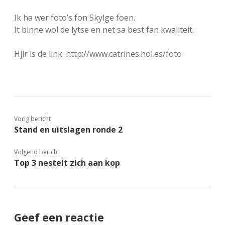
FSB: Schaakwoude II
Koppelingen
Ik ha wer foto’s fon Skylge foen.
It binne wol de lytse en net sa best fan kwaliteit.
FSB: Schaakwoude III
Sponsoren
Hjir is de link: http://www.catrines.hol.es/foto
facebook
instagram
Vorig bericht
Stand en uitslagen ronde 2
Volgend bericht
Top 3 nestelt zich aan kop
Geef een reactie