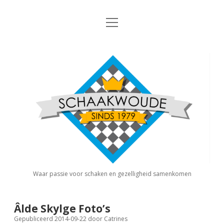
open
Nieuws
menu
Algemene Informatie
open
Schaakvereniging
dropdown
Schaakwoude
menu
Interne Competitie
Privacy Statement
open
dropdown
menu
Competitiereglement
Externe Competitie
open
dropdown
menu
KNSB: Schaakwoude I
Jeugdschaken
KNSB: Schaakwoude II
Eregalerij
Waar passie voor schaken en gezelligheid samenkomen
FSB: Schaakwoude I
Agenda
Âlde Skylge Foto’s
Gepubliceerd 2014-09-22
door
Catrines