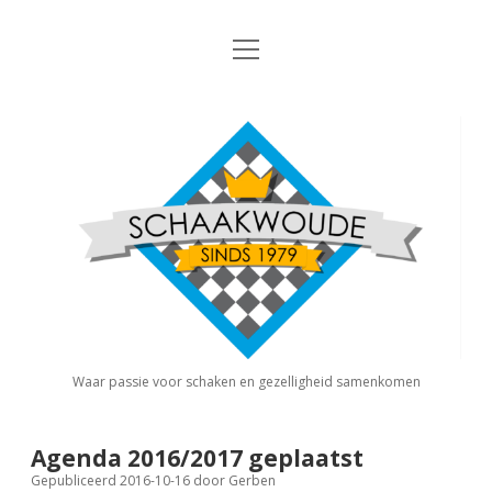
open
Nieuws
menu
Algemene Informatie
open
Schaakvereniging
dropdown
Schaakwoude
menu
Interne Competitie
Privacy Statement
open
dropdown
menu
Competitiereglement
Externe Competitie
open
dropdown
menu
KNSB: Schaakwoude I
Jeugdschaken
KNSB: Schaakwoude II
Eregalerij
Waar passie voor schaken en gezelligheid samenkomen
FSB: Schaakwoude I
Agenda
Agenda 2016/2017 geplaatst
Gepubliceerd 2016-10-16
door
Gerben