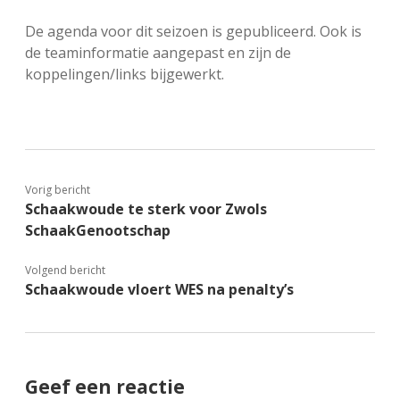
FSB: Schaakwoude II
Koppelingen
De agenda voor dit seizoen is gepubliceerd. Ook is
de teaminformatie aangepast en zijn de
FSB: Schaakwoude III
Sponsoren
koppelingen/links bijgewerkt.
facebook
instagram
Vorig bericht
Schaakwoude te sterk voor Zwols
SchaakGenootschap
Volgend bericht
Schaakwoude vloert WES na penalty’s
Geef een reactie