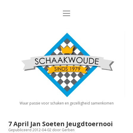
open
Nieuws
menu
Algemene Informatie
open
Schaakvereniging
dropdown
Schaakwoude
menu
Interne Competitie
Privacy Statement
open
dropdown
menu
Competitiereglement
Externe Competitie
open
dropdown
menu
KNSB: Schaakwoude I
Jeugdschaken
KNSB: Schaakwoude II
Eregalerij
Waar passie voor schaken en gezelligheid samenkomen
FSB: Schaakwoude I
Agenda
7 April Jan Soeten Jeugdtoernooi
Gepubliceerd 2012-04-02
door
Gerben