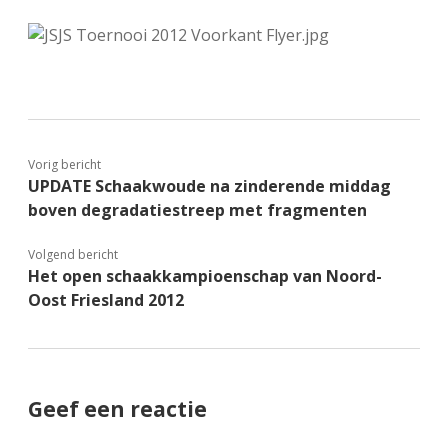
FSB: Schaakwoude II
Koppelingen
FSB: Schaakwoude III
Sponsoren
facebook
instagram
Vorig bericht
UPDATE Schaakwoude na zinderende middag
boven degradatiestreep met fragmenten
Volgend bericht
Het open schaakkampioenschap van Noord-
Oost Friesland 2012
Geef een reactie