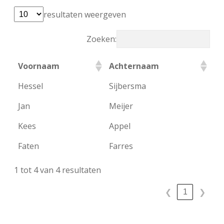
FSB: Schaakwoude II
Koppelingen
resultaten weergeven
Zoeken:
FSB: Schaakwoude III
Sponsoren
Voornaam
Achternaam
facebook
instagram
Hessel
Sijbersma
Jan
Meijer
Kees
Appel
Faten
Farres
1 tot 4 van 4 resultaten
1
❮
❯