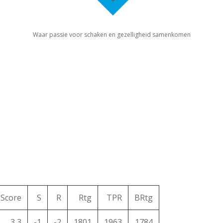
Waar passie voor schaken en gezelligheid samenkomen
Score
S
R
Rtg
TPR
BRtg
3,3
-1
-2
1801
1963
1784