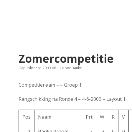
Zomercompetitie
Gepubliceerd 2009-06-11
door
Bauke
Competitienaam – – Groep 1
Rangschikking na Ronde 4 – 4-6-2009 – Layout 1.
Pos
Naam
Prt
W
R
V
1
Bauke Vroom
3
3
0
0