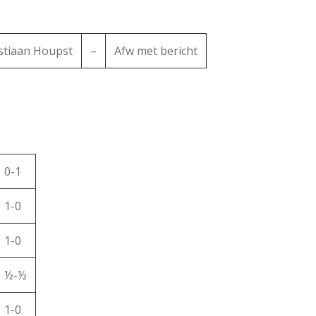
stiaan Houpst
–
Afw met bericht
0-1
1-0
1-0
½-½
1-0