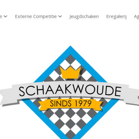
e
Externe Competitie
Jeugdschaken
Eregalerij
A
open dropdown menu
open dropdown menu
aakvereniging
aakwoude