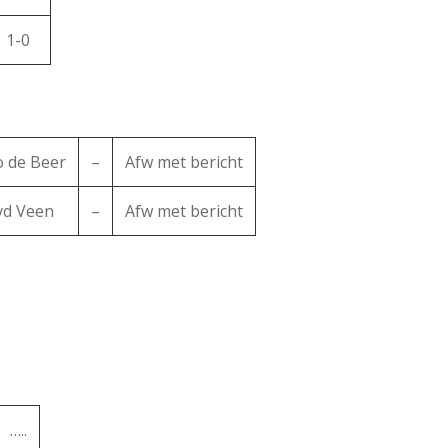
1-0
o de Beer
–
Afw met bericht
vd Veen
–
Afw met bericht
…..