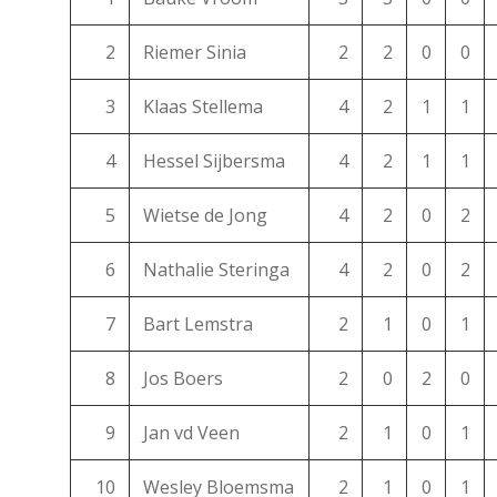
2
Riemer Sinia
2
2
0
0
3
Klaas Stellema
4
2
1
1
4
Hessel Sijbersma
4
2
1
1
5
Wietse de Jong
4
2
0
2
6
Nathalie Steringa
4
2
0
2
7
Bart Lemstra
2
1
0
1
8
Jos Boers
2
0
2
0
9
Jan vd Veen
2
1
0
1
10
Wesley Bloemsma
2
1
0
1