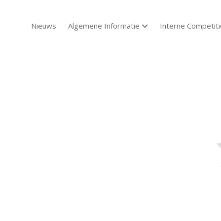
Nieuws
Algemene Informatie
Interne Competiti
open dropdown menu
Sch
Sch