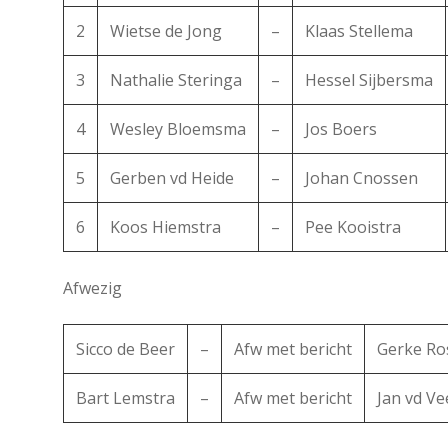
2
Wietse de Jong
–
Klaas Stellema
3
Nathalie Steringa
–
Hessel Sijbersma
4
Wesley Bloemsma
–
Jos Boers
5
Gerben vd Heide
–
Johan Cnossen
6
Koos Hiemstra
–
Pee Kooistra
Afwezig
Sicco de Beer
–
Afw met bericht
Gerke Ro
Bart Lemstra
–
Afw met bericht
Jan vd V