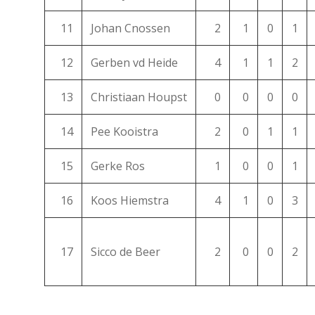
11
Johan Cnossen
2
1
0
1
12
Gerben vd Heide
4
1
1
2
13
Christiaan Houpst
0
0
0
0
14
Pee Kooistra
2
0
1
1
15
Gerke Ros
1
0
0
1
16
Koos Hiemstra
4
1
0
3
17
Sicco de Beer
2
0
0
2