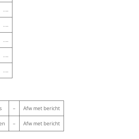
…..
…..
…..
…..
…..
s
–
Afw met bericht
een
–
Afw met bericht