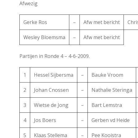
Afwezig
Gerke Ros
–
Afw met bericht
Chri
Wesley Bloemsma
–
Afw met bericht
Partijen in Ronde 4 – 4-6-2009.
1
Hessel Sijbersma
–
Bauke Vroom
2
Johan Cnossen
–
Nathalie Steringa
3
Wietse de Jong
–
Bart Lemstra
4
Jos Boers
–
Gerben vd Heide
5
Klaas Stellema
–
Pee Kooistra