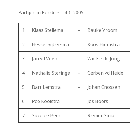
Partijen in Ronde 3 – 4-6-2009.
1
Klaas Stellema
–
Bauke Vroom
2
Hessel Sijbersma
–
Koos Hiemstra
3
Jan vd Veen
–
Wietse de Jong
4
Nathalie Steringa
–
Gerben vd Heide
5
Bart Lemstra
–
Johan Cnossen
6
Pee Kooistra
–
Jos Boers
7
Sicco de Beer
–
Riemer Sinia