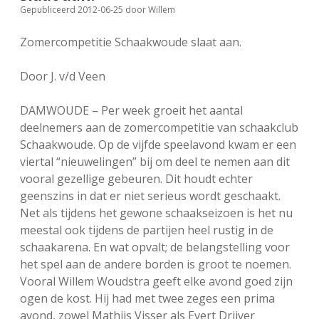
Gepubliceerd 2012-06-25
door
Willem
FSB: Schaakwoude II
Koppelingen
Zomercompetitie Schaakwoude slaat aan.
FSB: Schaakwoude III
Sponsoren
Door J. v/d Veen
facebook
instagram
DAMWOUDE – Per week groeit het aantal
deelnemers aan de zomercompetitie van schaakclub
Schaakwoude. Op de vijfde speelavond kwam er een
viertal “nieuwelingen” bij om deel te nemen aan dit
vooral gezellige gebeuren. Dit houdt echter
geenszins in dat er niet serieus wordt geschaakt.
Net als tijdens het gewone schaakseizoen is het nu
meestal ook tijdens de partijen heel rustig in de
schaakarena. En wat opvalt; de belangstelling voor
het spel aan de andere borden is groot te noemen.
Vooral Willem Woudstra geeft elke avond goed zijn
ogen de kost. Hij had met twee zeges een prima
avond, zowel Mathijs Visser als Evert Drijver