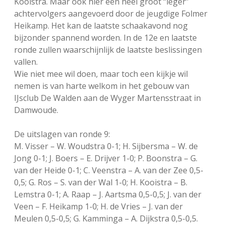
Kooistra. Maar ook hier een heel groot “leger”
achtervolgers aangevoerd door de jeugdige Folmer
Heikamp. Het kan de laatste schaakavond nog
bijzonder spannend worden. In de 12e en laatste
ronde zullen waarschijnlijk de laatste beslissingen
vallen.
Wie niet mee wil doen, maar toch een kijkje wil
nemen is van harte welkom in het gebouw van
IJsclub De Walden aan de Wyger Martensstraat in
Damwoude.
De uitslagen van ronde 9:
M. Visser – W. Woudstra 0-1; H. Sijbersma – W. de
Jong 0-1; J. Boers – E. Drijver 1-0; P. Boonstra – G.
van der Heide 0-1; C. Veenstra – A. van der Zee 0,5-
0,5; G. Ros – S. van der Wal 1-0; H. Kooistra – B.
Lemstra 0-1; A. Raap – J. Aartsma 0,5-0,5; J. van der
Veen – F. Heikamp 1-0; H. de Vries – J. van der
Meulen 0,5-0,5; G. Kamminga – A. Dijkstra 0,5-0,5.