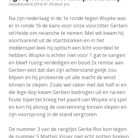
Gepubliceerd 2016-01-29
door
Jos
FSB: Schaakwoude II
Koppelingen
Na zijn nederlaag in de 1e ronde tegen Wopke was
FSB: Schaakwoude III
Sponsoren
er in ronde 16 de kans voor onze voorzitter Gerben
vd Heide om revanche te nemen. Met wit kwam hij
voortvarend uit de startblokken en in het
facebook
instagram
middenspel leek hij optisch een licht voordeel te
hebben. Wopke is echter niet voor 1 gat te vangen
en bleef rustig verdedigen en bood 2x remise aan.
Gerben wist dat dan zijn achterstand gelijk zou
blijven en hij probeerde uit alle macht de winst
binnen te slepen. Zoals wel vaker met dat half ei en
die lege dop kwam Gerben bedrogen uit en na een
foute loperzet kreeg het paard van Wopke vrij spel
en kon hij alsnog de overwinning binnen slepen en
zijn voorsprong in de stand vergroten.
De nummer 3 van de ranglijst Gerke Ros kon tegen
de nummer 5 Mathijs Visser niet echt potten breken