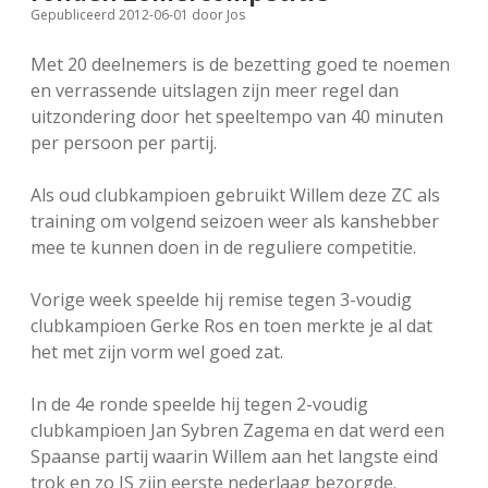
Gepubliceerd 2012-06-01
door
Jos
FSB: Schaakwoude II
Koppelingen
Met 20 deelnemers is de bezetting goed te noemen
FSB: Schaakwoude III
Sponsoren
en verrassende uitslagen zijn meer regel dan
uitzondering door het speeltempo van 40 minuten
per persoon per partij.
facebook
instagram
Als oud clubkampioen gebruikt Willem deze ZC als
training om volgend seizoen weer als kanshebber
mee te kunnen doen in de reguliere competitie.
Vorige week speelde hij remise tegen 3-voudig
clubkampioen Gerke Ros en toen merkte je al dat
het met zijn vorm wel goed zat.
In de 4e ronde speelde hij tegen 2-voudig
clubkampioen Jan Sybren Zagema en dat werd een
Spaanse partij waarin Willem aan het langste eind
trok en zo JS zijn eerste nederlaag bezorgde.