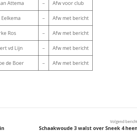
han Attema
–
Afw voor club
n Eelkema
–
Afw met bericht
rke Ros
–
Afw met bericht
ert vd Lijn
–
Afw met bericht
be de Boer
–
Afw met bericht
Volgend berich
in
Schaakwoude 3 walst over Sneek 4 hee