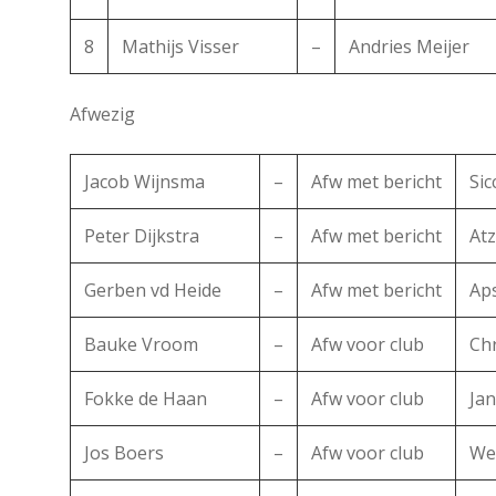
8
Mathijs Visser
–
Andries Meijer
Afwezig
Jacob Wijnsma
–
Afw met bericht
Sic
Peter Dijkstra
–
Afw met bericht
At
Gerben vd Heide
–
Afw met bericht
Ap
Bauke Vroom
–
Afw voor club
Ch
Fokke de Haan
–
Afw voor club
Jan
Jos Boers
–
Afw voor club
We