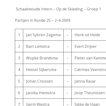
Schaakwoude Intern – Op de Skieding – Groep 1
Partijen in Ronde 25 – 2-4-2009.
1
Jan Sybren Zagema
–
Henk vd Heide
2
Bart Lemstra
–
Evert Drijver
3
Wopke Brandsma
–
Pieter van Kamm
4
Hessel Sijbersma
–
Catrines Veenstr
5
Johan Cnossen
–
Janna Rauw
6
Jacoba Hiemstra
–
Joop Theunissen
7
Germ Westra
–
Sikke de Haan