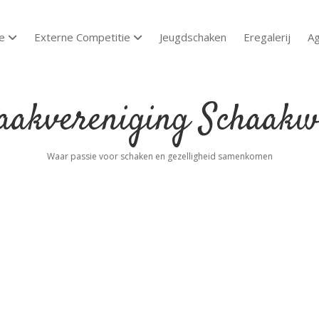
e
Externe Competitie
Jeugdschaken
Eregalerij
A
open dropdown menu
open dropdown menu
akvereniging
aakwoude
Waar passie voor schaken en gezelligheid samenkomen