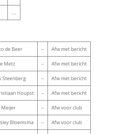
…..
co de Beer
–
Afw met bericht
ze Metz
–
Afw met bericht
s Steenberg
–
Afw met bericht
ristiaan Houpst
–
Afw met bericht
 Meijer
–
Afw voor club
sley Bloemsma
–
Afw voor club