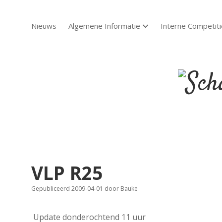
Nieuws
Algemene Informatie
Interne Competiti
open dropdown menu
Scha
Sch
VLP R25
Gepubliceerd 2009-04-01
door
Bauke
Update donderochtend 11 uur