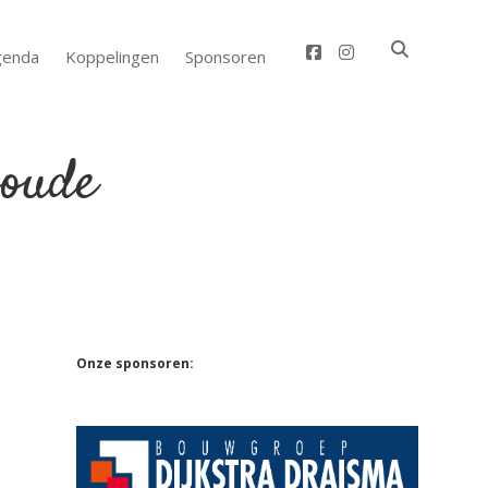
facebook
instagram
genda
Koppelingen
Sponsoren
Sidebar
Onze sponsoren: