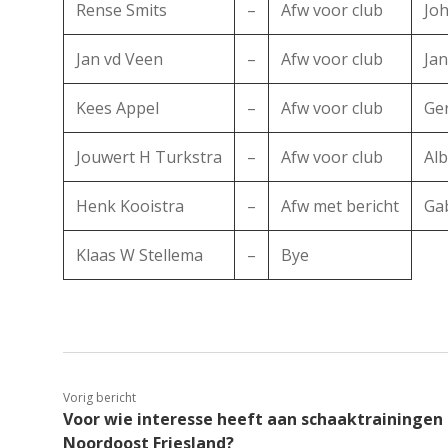
Rense Smits
–
Afw voor club
Jo
Jan vd Veen
–
Afw voor club
Ja
Kees Appel
–
Afw voor club
Ge
Jouwert H Turkstra
–
Afw voor club
Alb
Henk Kooistra
–
Afw met bericht
Ga
Klaas W Stellema
–
Bye
Vorig bericht
Voor wie interesse heeft aan schaaktrainingen 
Noordoost Friesland?