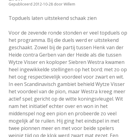
Gepubliceerd 2012-10-28
door
Willem
FSB: Schaakwoude II
Koppelingen
Topduels laten uitstekend schaak zien
FSB: Schaakwoude III
Sponsoren
Voor de zevende ronde stonden er veel topduels op
het programma. Bij die duels werd er uitstekend
facebook
instagram
geschaakt. Zowel bij de partij tussen Henk van der
Heide contra Gerben van der Heide als die tussen
Wytze Visser en koploper Siebren Westra kwamen
heel ingewikkelde stellingen op het bord; met zo op
het oog respectievelijk voordeel voor zwart en wit.
In een Scandinavisch gambiet behield Wytze Visser
het voordeel van de pion, maar Westra kreeg meer
actief spel; gericht op de witte koningsvleugel. Wit
nam het initiatief echter over en won in het
middenspel nog een pion en probeerde zo veel
mogelijk af te ruilen. Hij ging het eindspel in met
twee pionnen meer en met voor beide spelers
weinig tijd op de klok werd zwart mat gezet. Een