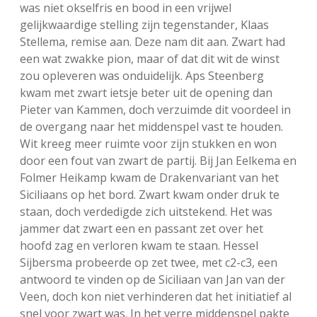
was niet okselfris en bood in een vrijwel
gelijkwaardige stelling zijn tegenstander, Klaas
Stellema, remise aan. Deze nam dit aan. Zwart had
een wat zwakke pion, maar of dat dit wit de winst
zou opleveren was onduidelijk. Aps Steenberg
kwam met zwart ietsje beter uit de opening dan
Pieter van Kammen, doch verzuimde dit voordeel in
de overgang naar het middenspel vast te houden.
Wit kreeg meer ruimte voor zijn stukken en won
door een fout van zwart de partij. Bij Jan Eelkema en
Folmer Heikamp kwam de Drakenvariant van het
Siciliaans op het bord. Zwart kwam onder druk te
staan, doch verdedigde zich uitstekend. Het was
jammer dat zwart een en passant zet over het
hoofd zag en verloren kwam te staan. Hessel
Sijbersma probeerde op zet twee, met c2-c3, een
antwoord te vinden op de Siciliaan van Jan van der
Veen, doch kon niet verhinderen dat het initiatief al
snel voor zwart was. In het verre middenspel pakte