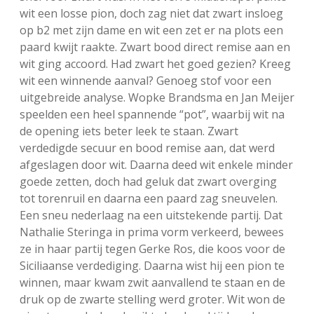
wit een losse pion, doch zag niet dat zwart insloeg
op b2 met zijn dame en wit een zet er na plots een
paard kwijt raakte. Zwart bood direct remise aan en
wit ging accoord. Had zwart het goed gezien? Kreeg
wit een winnende aanval? Genoeg stof voor een
uitgebreide analyse. Wopke Brandsma en Jan Meijer
speelden een heel spannende “pot”, waarbij wit na
de opening iets beter leek te staan. Zwart
verdedigde secuur en bood remise aan, dat werd
afgeslagen door wit. Daarna deed wit enkele minder
goede zetten, doch had geluk dat zwart overging
tot torenruil en daarna een paard zag sneuvelen.
Een sneu nederlaag na een uitstekende partij. Dat
Nathalie Steringa in prima vorm verkeerd, bewees
ze in haar partij tegen Gerke Ros, die koos voor de
Siciliaanse verdediging. Daarna wist hij een pion te
winnen, maar kwam zwit aanvallend te staan en de
druk op de zwarte stelling werd groter. Wit won de