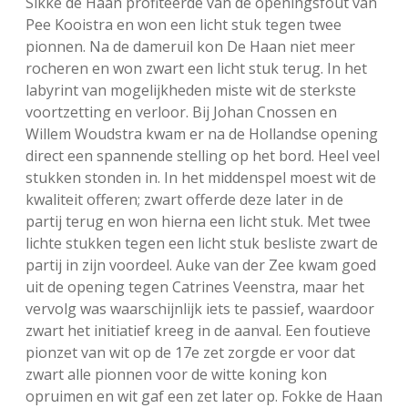
Sikke de Haan profiteerde van de openingsfout van
Pee Kooistra en won een licht stuk tegen twee
pionnen. Na de dameruil kon De Haan niet meer
rocheren en won zwart een licht stuk terug. In het
labyrint van mogelijkheden miste wit de sterkste
voortzetting en verloor. Bij Johan Cnossen en
Willem Woudstra kwam er na de Hollandse opening
direct een spannende stelling op het bord. Heel veel
stukken stonden in. In het middenspel moest wit de
kwaliteit offeren; zwart offerde deze later in de
partij terug en won hierna een licht stuk. Met twee
lichte stukken tegen een licht stuk besliste zwart de
partij in zijn voordeel. Auke van der Zee kwam goed
uit de opening tegen Catrines Veenstra, maar het
vervolg was waarschijnlijk iets te passief, waardoor
zwart het initiatief kreeg in de aanval. Een foutieve
pionzet van wit op de 17e zet zorgde er voor dat
zwart alle pionnen voor de witte koning kon
opruimen en wit gaf een zet later op. Fokke de Haan