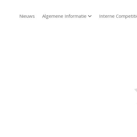
Nieuws
Algemene Informatie
Interne Competiti
open dropdown menu
Sch
Sch