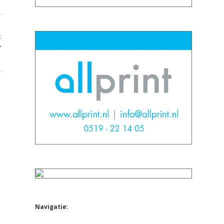
t
r
Navigatie: