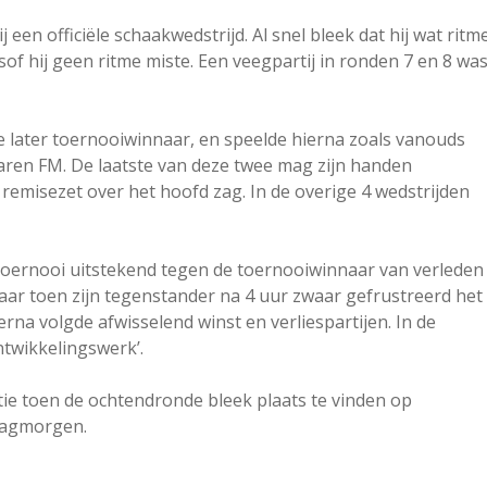
 een officiële schaakwedstrijd. Al snel bleek dat hij wat ritm
sof hij geen ritme miste. Een veegpartij in ronden 7 en 8 wa
 later toernooiwinnaar, en speelde hierna zoals vanouds
aren FM. De laatste van deze twee mag zijn handen
 remisezet over het hoofd zag. In de overige 4 wedstrijden
t toernooi uitstekend tegen de toernooiwinnaar van verleden
maar toen zijn tegenstander na 4 uur zwaar gefrustreerd het
erna volgde afwisselend winst en verliespartijen. In de
ntwikkelingswerk’.
ie toen de ochtendronde bleek plaats te vinden op
dagmorgen.