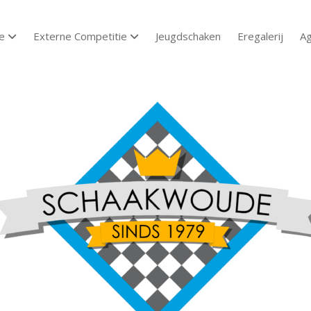
e
Externe Competitie
Jeugdschaken
Eregalerij
A
open dropdown menu
open dropdown menu
aakvereniging
aakwoude