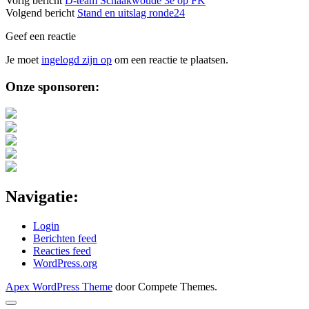
Vorig bericht
D-team Schaakwoude 3e op FK
Volgend bericht
Stand en uitslag ronde24
Geef een reactie
Je moet
ingelogd zijn op
om een reactie te plaatsen.
Sidebar
Onze sponsoren:
Navigatie:
Login
Berichten feed
Reacties feed
WordPress.org
Apex WordPress Theme
door Compete Themes.
Scroll