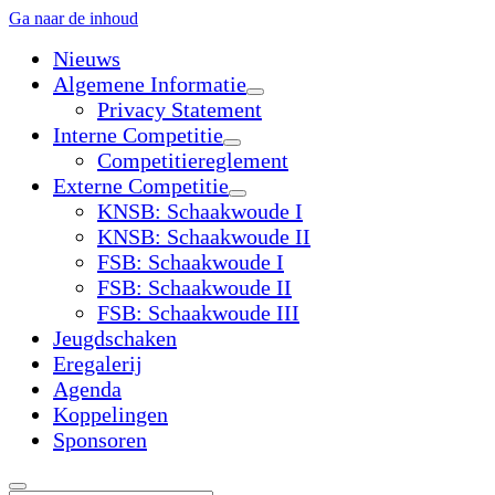
Ga naar de inhoud
Nieuws
Algemene Informatie
open
Privacy Statement
dropdown
Interne Competitie
menu
open
Competitiereglement
dropdown
Externe Competitie
menu
open
KNSB: Schaakwoude I
dropdown
KNSB: Schaakwoude II
menu
FSB: Schaakwoude I
FSB: Schaakwoude II
FSB: Schaakwoude III
Jeugdschaken
Eregalerij
Agenda
Koppelingen
Sponsoren