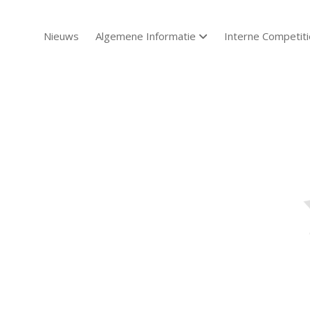
Nieuws
Algemene Informatie
Interne Competiti
open dropdown menu
Sch
Sch