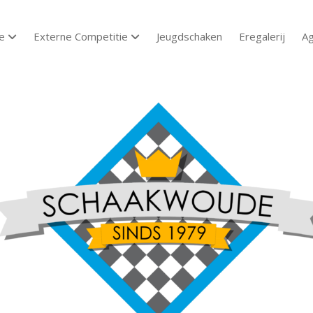
e
Externe Competitie
Jeugdschaken
Eregalerij
A
open dropdown menu
open dropdown menu
aakvereniging
aakwoude