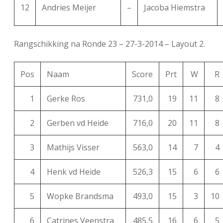
12
Andries Meijer
–
Jacoba Hiemstra
Rangschikking na Ronde 23 – 27-3-2014 – Layout 2.
Pos
Naam
Score
Prt
W
R
1
Gerke Ros
731,0
19
11
8
2
Gerben vd Heide
716,0
20
11
8
3
Mathijs Visser
563,0
14
7
4
4
Henk vd Heide
526,3
15
6
6
5
Wopke Brandsma
493,0
15
3
10
6
Catrines Veenstra
485,5
16
6
5