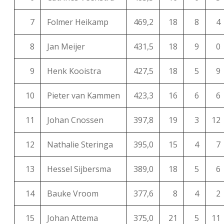
7
Folmer Heikamp
469,2
18
8
4
8
Jan Meijer
431,5
18
9
0
9
Henk Kooistra
427,5
18
5
9
10
Pieter van Kammen
423,3
16
6
6
11
Johan Cnossen
397,8
19
3
12
12
Nathalie Steringa
395,0
15
4
7
13
Hessel Sijbersma
389,0
18
5
6
14
Bauke Vroom
377,6
8
4
2
15
Johan Attema
375,0
21
5
11