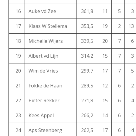
16
Auke vd Zee
361,8
11
5
3
17
Klaas W Stellema
353,5
19
2
13
18
Michelle Wijers
339,5
20
7
6
19
Albert vd Lijn
314,2
15
7
3
20
Wim de Vries
299,7
17
7
5
21
Fokke de Haan
289,5
12
6
2
22
Pieter Rekker
271,8
15
6
4
23
Kees Appel
266,2
14
6
2
24
Aps Steenberg
262,5
17
6
4