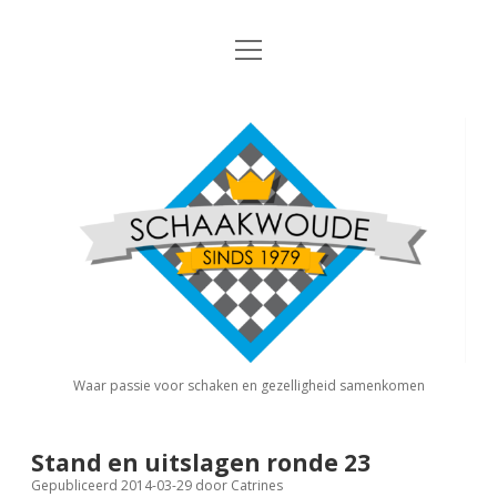
open
Nieuws
menu
Algemene Informatie
open
Schaakvereniging
dropdown
Schaakwoude
menu
Interne Competitie
Privacy Statement
open
dropdown
menu
Competitiereglement
Externe Competitie
open
dropdown
menu
KNSB: Schaakwoude I
Jeugdschaken
KNSB: Schaakwoude II
Eregalerij
Waar passie voor schaken en gezelligheid samenkomen
FSB: Schaakwoude I
Agenda
Stand en uitslagen ronde 23
Gepubliceerd 2014-03-29
door
Catrines