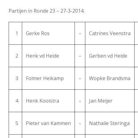
FSB: Schaakwoude II
Koppelingen
Partijen in Ronde 23 – 27-3-2014.
FSB: Schaakwoude III
Sponsoren
1
Gerke Ros
–
Catrines Veenstra
facebook
instagram
2
Henk vd Heide
–
Gerben vd Heide
3
Folmer Heikamp
–
Wopke Brandsma
4
Henk Kooistra
–
Jan Meijer
5
Pieter van Kammen
–
Nathalie Steringa