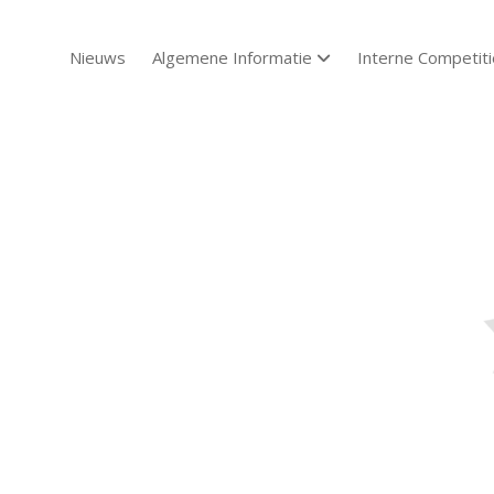
Nieuws
Algemene Informatie
Interne Competiti
open dropdown menu
Sch
Sch