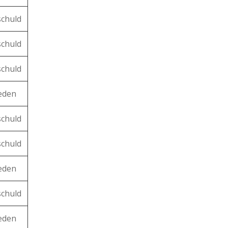
schuld
schuld
schuld
reden
schuld
schuld
reden
schuld
reden