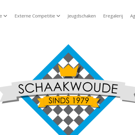
e
Externe Competitie
Jeugdschaken
Eregalerij
A
open dropdown menu
open dropdown menu
aakvereniging
aakwoude