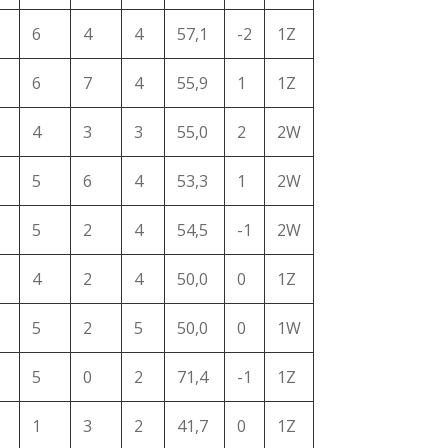
6
4
4
57,1
-2
1Z
6
7
4
55,9
1
1Z
4
3
3
55,0
2
2W
5
6
4
53,3
1
2W
5
2
4
54,5
-1
2W
4
2
4
50,0
0
1Z
5
2
5
50,0
0
1W
5
0
2
71,4
-1
1Z
1
3
2
41,7
0
1Z