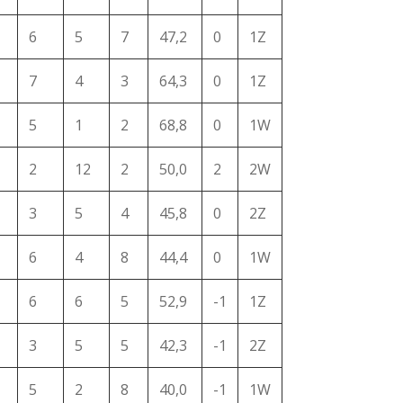
6
5
7
47,2
0
1Z
7
4
3
64,3
0
1Z
5
1
2
68,8
0
1W
2
12
2
50,0
2
2W
3
5
4
45,8
0
2Z
6
4
8
44,4
0
1W
6
6
5
52,9
-1
1Z
3
5
5
42,3
-1
2Z
5
2
8
40,0
-1
1W