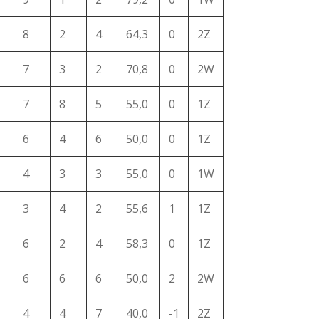
8
2
4
64,3
0
2Z
7
3
2
70,8
0
2W
7
8
5
55,0
0
1Z
6
4
6
50,0
0
1Z
4
3
3
55,0
0
1W
3
4
2
55,6
1
1Z
6
2
4
58,3
0
1Z
6
6
6
50,0
2
2W
4
4
7
40,0
-1
2Z