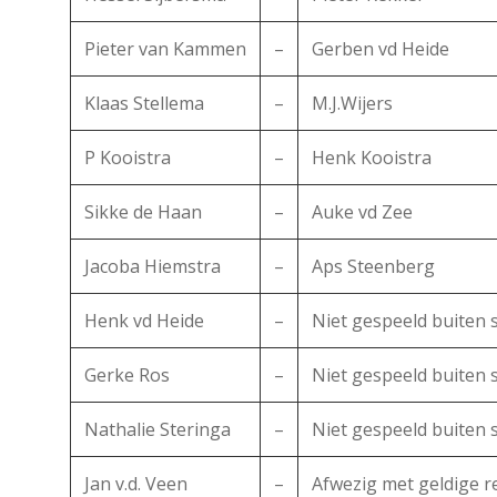
Pieter van Kammen
–
Gerben vd Heide
Klaas Stellema
–
M.J.Wijers
P Kooistra
–
Henk Kooistra
Sikke de Haan
–
Auke vd Zee
Jacoba Hiemstra
–
Aps Steenberg
Henk vd Heide
–
Niet gespeeld buiten 
Gerke Ros
–
Niet gespeeld buiten 
Nathalie Steringa
–
Niet gespeeld buiten 
Jan v.d. Veen
–
Afwezig met geldige 