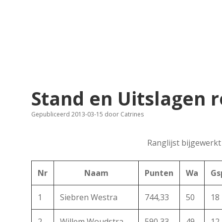
Stand en Uitslagen 
Gepubliceerd 2013-03-15
door
Catrines
Ranglijst bijgewerk
Nr
Naam
Punten
Wa
Gs
1
Siebren Westra
744,33
50
18
2
Willem Woudstra
590,33
49
12