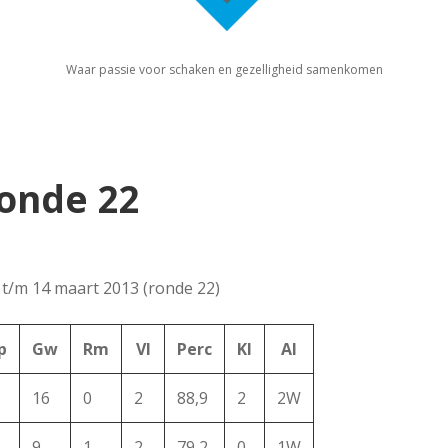
Waar passie voor schaken en gezelligheid samenkomen
ronde 22
t t/m 14 maart 2013 (ronde 22)
p
Gw
Rm
Vl
Perc
Kl
Al
16
0
2
88,9
2
2W
9
1
2
79,2
0
1W