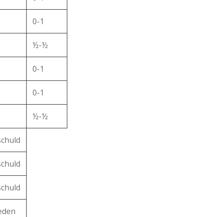
0-1
½-½
0-1
0-1
½-½
schuld
schuld
schuld
reden