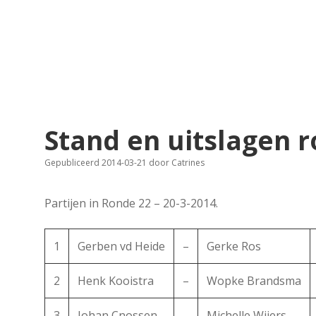
Stand en uitslagen 
Gepubliceerd 2014-03-21
door
Catrines
Partijen in Ronde 22 – 20-3-2014.
1
Gerben vd Heide
–
Gerke Ros
2
Henk Kooistra
–
Wopke Brandsma
3
Johan Cnossen
–
Michelle Wijers