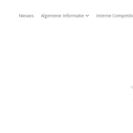
Nieuws
Algemene Informatie
Interne Competiti
open dropdown menu
Sch
Sch