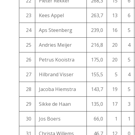
22
Pieter Rekker
268,3
15
6
23
Kees Appel
263,7
13
6
24
Aps Steenberg
239,0
16
5
25
Andries Meijer
216,8
20
4
26
Petrus Kooistra
175,0
20
5
27
Hilbrand Visser
155,5
5
4
28
Jacoba Hiemstra
143,7
19
5
29
Sikke de Haan
135,0
17
3
30
Jos Boers
66,0
1
1
31
Christa Willems
46,7
12
0