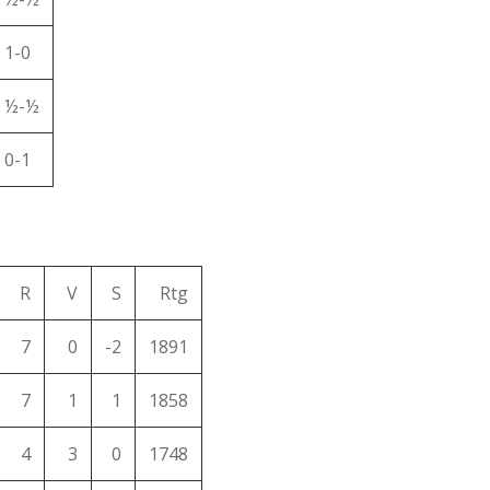
1-0
½-½
0-1
R
V
S
Rtg
7
0
-2
1891
7
1
1
1858
4
3
0
1748