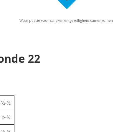
Waar passie voor schaken en gezelligheid samenkomen
ronde 22
½-½
½-½
½-½