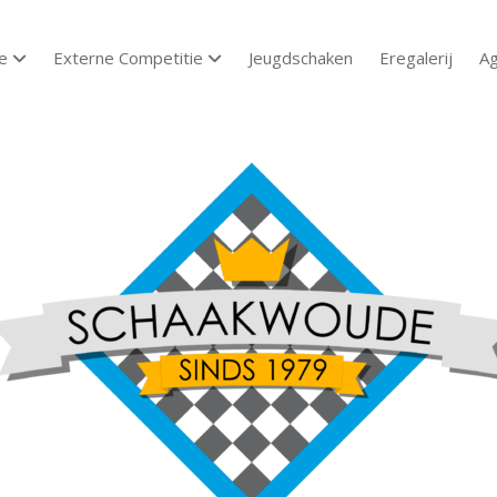
e
Externe Competitie
Jeugdschaken
Eregalerij
A
open dropdown menu
open dropdown menu
aakvereniging
aakwoude