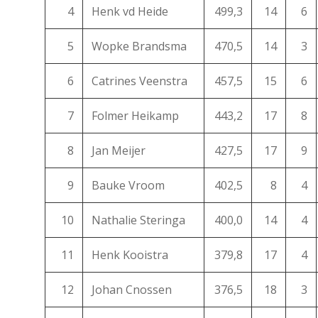
4
Henk vd Heide
499,3
14
6
5
Wopke Brandsma
470,5
14
3
6
Catrines Veenstra
457,5
15
6
7
Folmer Heikamp
443,2
17
8
8
Jan Meijer
427,5
17
9
9
Bauke Vroom
402,5
8
4
10
Nathalie Steringa
400,0
14
4
11
Henk Kooistra
379,8
17
4
12
Johan Cnossen
376,5
18
3