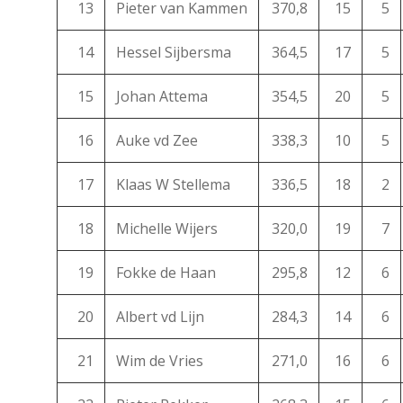
13
Pieter van Kammen
370,8
15
5
14
Hessel Sijbersma
364,5
17
5
15
Johan Attema
354,5
20
5
16
Auke vd Zee
338,3
10
5
17
Klaas W Stellema
336,5
18
2
18
Michelle Wijers
320,0
19
7
19
Fokke de Haan
295,8
12
6
20
Albert vd Lijn
284,3
14
6
21
Wim de Vries
271,0
16
6