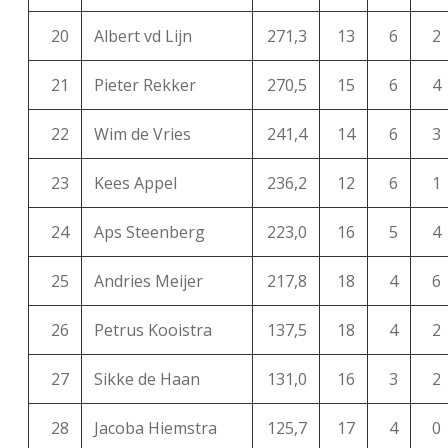
20
Albert vd Lijn
271,3
13
6
2
21
Pieter Rekker
270,5
15
6
4
22
Wim de Vries
241,4
14
6
3
23
Kees Appel
236,2
12
6
1
24
Aps Steenberg
223,0
16
5
4
25
Andries Meijer
217,8
18
4
6
26
Petrus Kooistra
137,5
18
4
2
27
Sikke de Haan
131,0
16
3
2
28
Jacoba Hiemstra
125,7
17
4
0