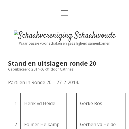
open
Nieuws
menu
Algemene Informatie
open
Schaakvereniging
dropdown
Schaakwoude
menu
Waar passie voor schaken en gezelligheid samenkomen
Interne Competitie
Privacy Statement
open
dropdown
menu
Stand en uitslagen ronde 20
Competitiereglement
Externe Competitie
open
Gepubliceerd 2014-03-01
door
Catrines
dropdown
menu
Partijen in Ronde 20 – 27-2-2014.
KNSB: Schaakwoude I
Jeugdschaken
KNSB: Schaakwoude II
Eregalerij
1
Henk vd Heide
–
Gerke Ros
FSB: Schaakwoude I
Agenda
2
Folmer Heikamp
–
Gerben vd Heide