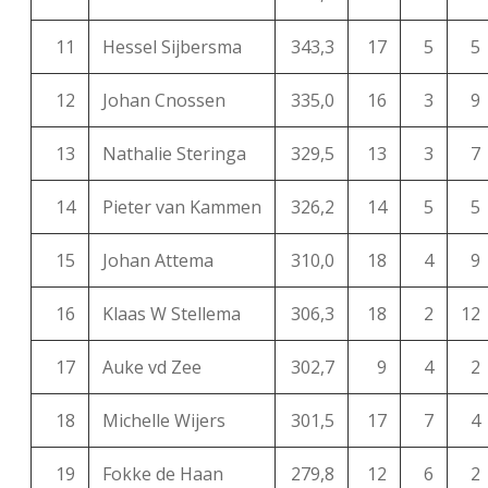
11
Hessel Sijbersma
343,3
17
5
5
12
Johan Cnossen
335,0
16
3
9
13
Nathalie Steringa
329,5
13
3
7
14
Pieter van Kammen
326,2
14
5
5
15
Johan Attema
310,0
18
4
9
16
Klaas W Stellema
306,3
18
2
12
17
Auke vd Zee
302,7
9
4
2
18
Michelle Wijers
301,5
17
7
4
19
Fokke de Haan
279,8
12
6
2