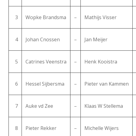
FSB: Schaakwoude II
Koppelingen
3
Wopke Brandsma
–
Mathijs Visser
FSB: Schaakwoude III
Sponsoren
4
Johan Cnossen
–
Jan Meijer
facebook
instagram
5
Catrines Veenstra
–
Henk Kooistra
6
Hessel Sijbersma
–
Pieter van Kammen
7
Auke vd Zee
–
Klaas W Stellema
8
Pieter Rekker
–
Michelle Wijers