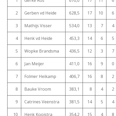
1
Gerke Ros
670,0
17
11
6
2
Gerben vd Heide
628,5
17
10
6
3
Mathijs Visser
534,0
13
7
4
4
Henk vd Heide
453,3
14
6
5
5
Wopke Brandsma
436,5
12
3
7
6
Jan Meijer
411,0
16
9
0
7
Folmer Heikamp
406,7
16
8
2
8
Bauke Vroom
383,1
8
4
2
9
Catrines Veenstra
381,5
14
5
4
10
Henk Kooistra
354,2
15
4
8