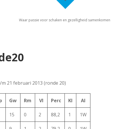
Waar passie voor schaken en gezelligheid samenkomen
nde20
t/m 21 februari 2013 (ronde 20)
p
Gw
Rm
Vl
Perc
Kl
Al
15
0
2
88,2
1
1W
9
1
2
79,2
0
1W