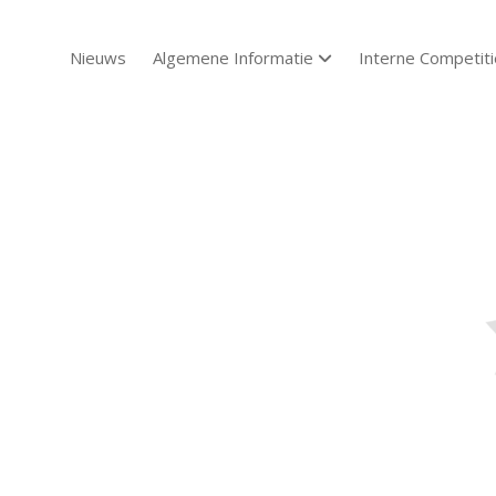
Nieuws
Algemene Informatie
Interne Competiti
open dropdown menu
Sch
Sch