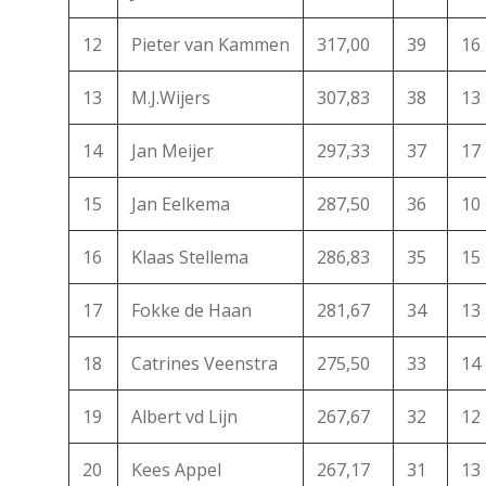
12
Pieter van Kammen
317,00
39
16
13
M.J.Wijers
307,83
38
13
14
Jan Meijer
297,33
37
17
15
Jan Eelkema
287,50
36
10
16
Klaas Stellema
286,83
35
15
17
Fokke de Haan
281,67
34
13
18
Catrines Veenstra
275,50
33
14
19
Albert vd Lijn
267,67
32
12
20
Kees Appel
267,17
31
13