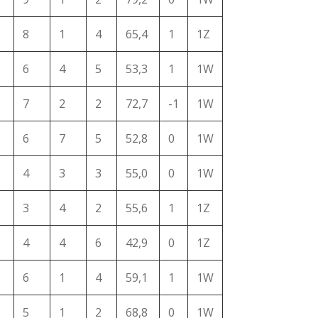
8
1
4
65,4
1
1Z
6
4
5
53,3
1
1W
7
2
2
72,7
-1
1W
6
7
5
52,8
0
1W
4
3
3
55,0
0
1W
3
4
2
55,6
1
1Z
4
4
6
42,9
0
1Z
6
1
4
59,1
1
1W
5
1
2
68,8
0
1W