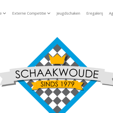
e
Externe Competitie
Jeugdschaken
Eregalerij
A
open dropdown menu
open dropdown menu
aakvereniging
aakwoude