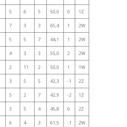
5
6
5
50,0
0
1Z
7
3
3
65,4
1
2W
5
5
7
44,1
1
2W
4
3
3
55,0
2
2W
2
11
2
50,0
1
1W
3
5
5
42,3
-1
2Z
5
2
7
42,9
-2
1Z
3
5
4
45,8
0
2Z
6
4
3
61,5
-1
2W