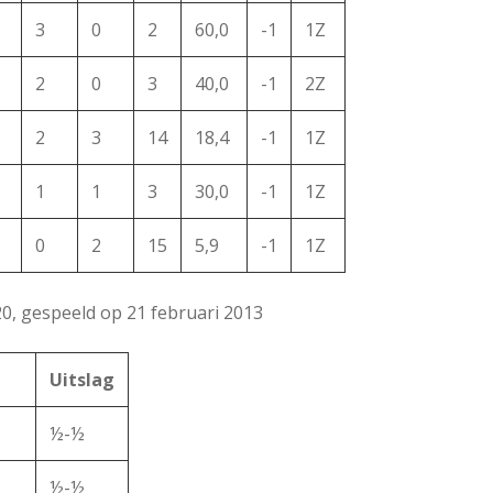
3
0
2
60,0
-1
1Z
2
0
3
40,0
-1
2Z
2
3
14
18,4
-1
1Z
1
1
3
30,0
-1
1Z
0
2
15
5,9
-1
1Z
20, gespeeld op 21 februari 2013
Uitslag
½-½
½-½