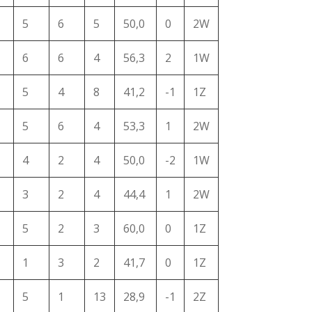
5
6
5
50,0
0
2W
6
6
4
56,3
2
1W
5
4
8
41,2
-1
1Z
5
6
4
53,3
1
2W
4
2
4
50,0
-2
1W
3
2
4
44,4
1
2W
5
2
3
60,0
0
1Z
1
3
2
41,7
0
1Z
5
1
13
28,9
-1
2Z