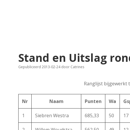
Stand en Uitslag ro
Gepubliceerd 2013-02-24
door
Catrines
Ranglijst bijgewerkt 
Nr
Naam
Punten
Wa
Gs
1
Siebren Westra
685,33
50
17
2
Willem Woudstra
562,50
49
12