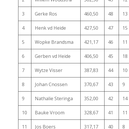
3
Gerke Ros
460,50
48
13
4
Henk vd Heide
427,50
47
15
5
Wopke Brandsma
421,17
46
11
6
Gerben vd Heide
406,50
45
18
7
Wytze Visser
387,83
44
10
8
Johan Cnossen
370,67
43
9
9
Nathalie Steringa
352,00
42
14
10
Bauke Vroom
328,67
41
11
11
Jos Boers
317,17
40
8