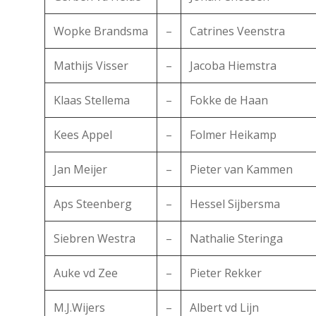
Wopke Brandsma
–
Catrines Veenstra
Mathijs Visser
–
Jacoba Hiemstra
Klaas Stellema
–
Fokke de Haan
Kees Appel
–
Folmer Heikamp
Jan Meijer
–
Pieter van Kammen
Aps Steenberg
–
Hessel Sijbersma
Siebren Westra
–
Nathalie Steringa
Auke vd Zee
–
Pieter Rekker
M.J.Wijers
–
Albert vd Lijn