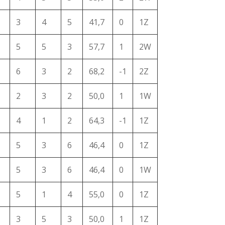
3
4
5
41,7
0
1Z
5
5
3
57,7
1
2W
6
3
2
68,2
-1
2Z
2
3
2
50,0
1
1W
4
1
2
64,3
-1
1Z
5
3
6
46,4
0
1Z
5
3
6
46,4
0
1W
5
1
4
55,0
0
1Z
3
5
3
50,0
1
1Z