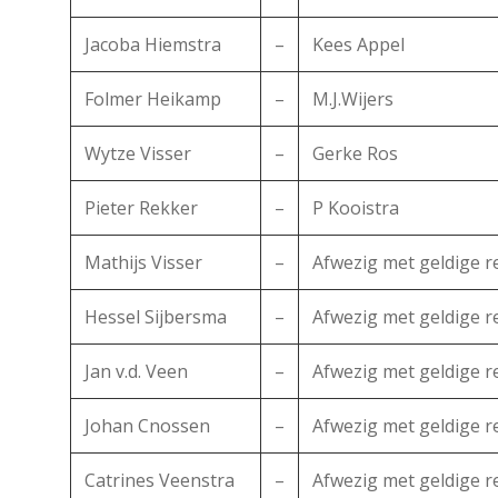
Jacoba Hiemstra
–
Kees Appel
Folmer Heikamp
–
M.J.Wijers
Wytze Visser
–
Gerke Ros
Pieter Rekker
–
P Kooistra
Mathijs Visser
–
Afwezig met geldige 
Hessel Sijbersma
–
Afwezig met geldige 
Jan v.d. Veen
–
Afwezig met geldige 
Johan Cnossen
–
Afwezig met geldige 
Catrines Veenstra
–
Afwezig met geldige 