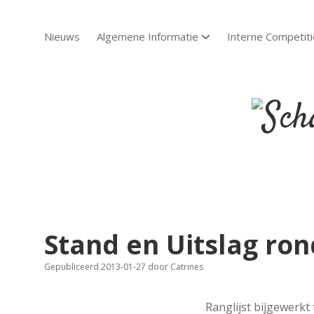
Nieuws
Algemene Informatie
Interne Competiti
open dropdown menu
Scha
Sch
Stand en Uitslag ro
Gepubliceerd 2013-01-27
door
Catrines
Ranglijst bijgewerkt