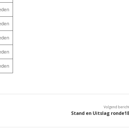
reden
reden
reden
reden
reden
Volgend berich
Stand en Uitslag ronde1