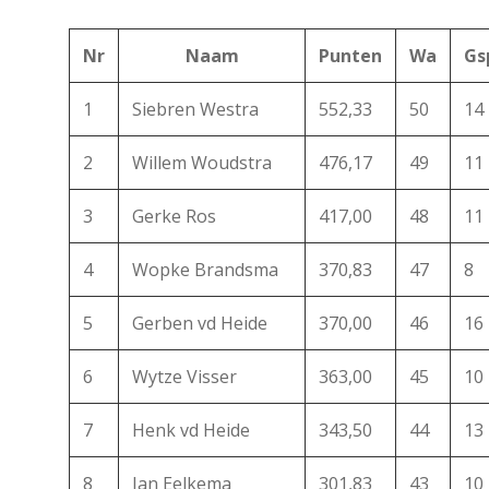
Nr
Naam
Punten
Wa
Gs
1
Siebren Westra
552,33
50
14
2
Willem Woudstra
476,17
49
11
3
Gerke Ros
417,00
48
11
4
Wopke Brandsma
370,83
47
8
5
Gerben vd Heide
370,00
46
16
6
Wytze Visser
363,00
45
10
7
Henk vd Heide
343,50
44
13
8
Jan Eelkema
301,83
43
10