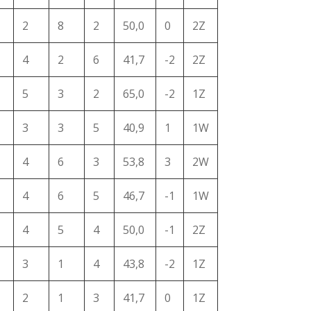
2
8
2
50,0
0
2Z
4
2
6
41,7
-2
2Z
5
3
2
65,0
-2
1Z
3
3
5
40,9
1
1W
4
6
3
53,8
3
2W
4
6
5
46,7
-1
1W
4
5
4
50,0
-1
2Z
3
1
4
43,8
-2
1Z
2
1
3
41,7
0
1Z