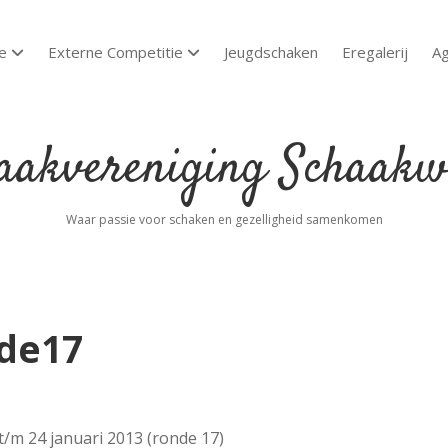
e
Externe Competitie
Jeugdschaken
Eregalerij
A
open dropdown menu
open dropdown menu
akvereniging
aakwoude
Waar passie voor schaken en gezelligheid samenkomen
nde17
 t/m 24 januari 2013 (ronde 17)