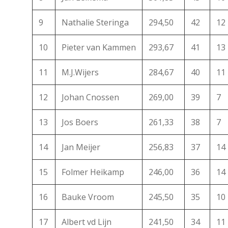
9
Nathalie Steringa
294,50
42
12
10
Pieter van Kammen
293,67
41
13
11
M.J.Wijers
284,67
40
11
12
Johan Cnossen
269,00
39
7
13
Jos Boers
261,33
38
7
14
Jan Meijer
256,83
37
14
15
Folmer Heikamp
246,00
36
14
16
Bauke Vroom
245,50
35
10
17
Albert vd Lijn
241,50
34
11