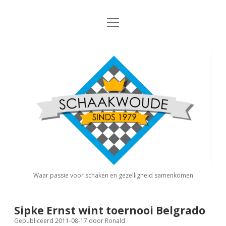
open
Nieuws
menu
Algemene Informatie
open
Schaakvereniging
dropdown
Schaakwoude
menu
Interne Competitie
Privacy Statement
open
dropdown
menu
Competitiereglement
Externe Competitie
open
dropdown
menu
KNSB: Schaakwoude I
Jeugdschaken
KNSB: Schaakwoude II
Eregalerij
Waar passie voor schaken en gezelligheid samenkomen
FSB: Schaakwoude I
Agenda
Sipke Ernst wint toernooi Belgrado
Gepubliceerd 2011-08-17
door
Ronald