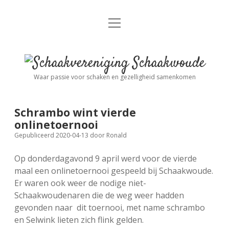
open
Nieuws
menu
Algemene Informatie
open
Schaakvereniging
dropdown
Schaakwoude
menu
Waar passie voor schaken en gezelligheid samenkomen
Interne Competitie
Privacy Statement
open
dropdown
menu
Schrambo wint vierde
Competitiereglement
Externe Competitie
open
onlinetoernooi
dropdown
Gepubliceerd 2020-04-13
door
Ronald
menu
KNSB: Schaakwoude I
Jeugdschaken
Op donderdagavond 9 april werd voor de vierde
maal een onlinetoernooi gespeeld bij Schaakwoude.
KNSB: Schaakwoude II
Eregalerij
Er waren ook weer de nodige niet-
Schaakwoudenaren die de weg weer hadden
gevonden naar dit toernooi, met name schrambo
FSB: Schaakwoude I
Agenda
en Selwink lieten zich flink gelden.