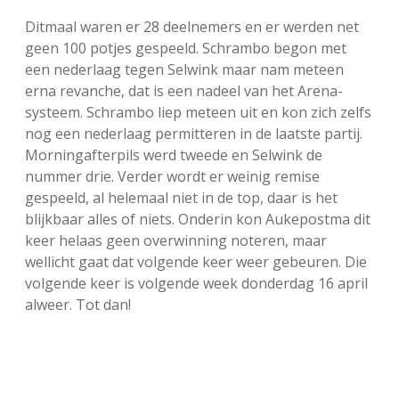
FSB: Schaakwoude II
Koppelingen
Ditmaal waren er 28 deelnemers en er werden net
geen 100 potjes gespeeld. Schrambo begon met
een nederlaag tegen Selwink maar nam meteen
FSB: Schaakwoude III
Sponsoren
erna revanche, dat is een nadeel van het Arena-
systeem. Schrambo liep meteen uit en kon zich zelfs
facebook
instagram
nog een nederlaag permitteren in de laatste partij.
Morningafterpils werd tweede en Selwink de
nummer drie. Verder wordt er weinig remise
gespeeld, al helemaal niet in de top, daar is het
blijkbaar alles of niets. Onderin kon Aukepostma dit
keer helaas geen overwinning noteren, maar
wellicht gaat dat volgende keer weer gebeuren. Die
volgende keer is volgende week donderdag 16 april
alweer. Tot dan!