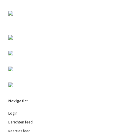
Sidebar
Navigatie:
Login
Berichten feed
Reacties feed