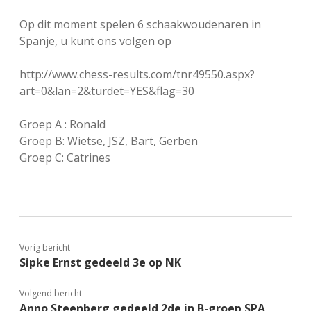
FSB: Schaakwoude II
Koppelingen
Op dit moment spelen 6 schaakwoudenaren in
Spanje, u kunt ons volgen op
FSB: Schaakwoude III
Sponsoren
http://www.chess-results.com/tnr49550.aspx?
art=0&lan=2&turdet=YES&flag=30
facebook
instagram
Groep A : Ronald
Groep B: Wietse, JSZ, Bart, Gerben
Groep C: Catrines
Vorig bericht
Sipke Ernst gedeeld 3e op NK
Volgend bericht
Anno Steenberg gedeeld 2de in B-groep SPA