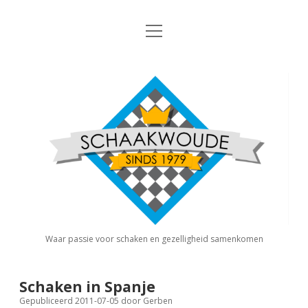
open
Nieuws
menu
Algemene Informatie
open
Schaakvereniging
dropdown
Schaakwoude
menu
Interne Competitie
Privacy Statement
open
dropdown
menu
Competitiereglement
Externe Competitie
open
dropdown
menu
KNSB: Schaakwoude I
Jeugdschaken
KNSB: Schaakwoude II
Eregalerij
Waar passie voor schaken en gezelligheid samenkomen
FSB: Schaakwoude I
Agenda
Schaken in Spanje
Gepubliceerd 2011-07-05
door
Gerben