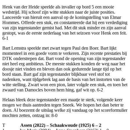
Henk van der Heide speelde als invaller op bord 5 een mooie
wedstrijd. Hij schoof zijn witte stukken naar de juiste posities.
Lanceerde van hieruit een aanval op de koningstelling van Elmar
Hommes. Offerde een stuk, en constanteerde dat hij een verdediging
van zijn tegenstander gemist had. Met dit stuk minder en zijn aanval
gestopt, was de eerste nederlaag van het seizoen voor Henk een feit.
6-1
Bart Lemstra speelde met zwart tegen Paul den Boer. Bart lijkt
momenteel in een goede vorm te verkeren. Zijn recente prestaties bij
DTK onderstrepen dat. Bart vond de opening van zijn tegenstander
niet heel erg ambitieus. De meeste stukken konden de weg naar het
doosje niet vinden en bleven dan ook gedurende lange tijd op het
bord staan. Bart gaf zijn tegenstander blijkbaar veel stof tot
nadenken, want tijdgebrek lag aan de basis van het instorten van de
witte stelling. Zwart won een pion, later volgde een stuk, en toen het
zwaard van Damocles boven hem hing, gaf wit op. 6-2
Helaas bleek deze tegenstander een maatje te sterk, volgende keer
mogen we thuis aantreden tegen Sneek. We hopen het dan beter te
doen. Al boezemt de uitslag welke zij vandaag op het scoreformulier
mochten zetten, ontzag in: 8-0
T
Assen (2022) – Schaakwoude (1925) 6 – 2