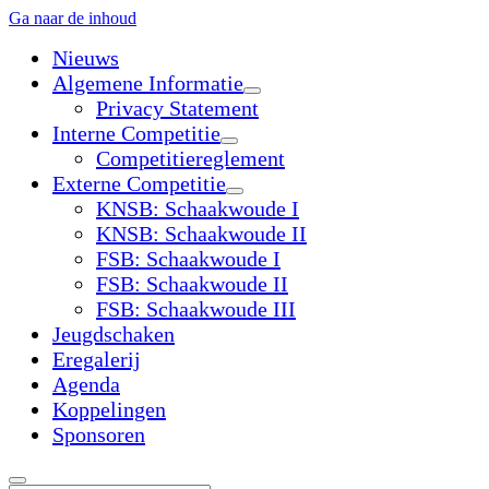
Ga naar de inhoud
Nieuws
Algemene Informatie
open
Privacy Statement
dropdown
Interne Competitie
menu
open
Competitiereglement
dropdown
Externe Competitie
menu
open
KNSB: Schaakwoude I
dropdown
KNSB: Schaakwoude II
menu
FSB: Schaakwoude I
FSB: Schaakwoude II
FSB: Schaakwoude III
Jeugdschaken
Eregalerij
Agenda
Koppelingen
Sponsoren