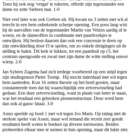
Toen hij ook nog 'vergat' te rokeren, offerde zijn tegenstander een
dame en zette Siebren mat. 1-0
Niet veel later was ook Gerben uit. Hij kwam na 3 zetten met wit al
terecht in een hem onbekende scherpe opening. Een poos lang wist
hij de aanvallen van de tegenstander Martin van Velzen aardig af te
weren, en de dameoffers in combinatie met paardvorkjes te
ontwijken. Hij besloot daarom dan ook een concessie te doen op
zijn ontwikkeling door f3 te spelen, om zo enkele dreigingen uit de
stelling te halen. Dit leek te lukken, tot een paardruil op c5, het
centrum opengooide en zwart met zijn dame de witte stelling omver
wierp. 2-0
Jan Sybren Zagema had zich terdege voorbereid op een strijd tegen
zijn studiegenoot Pieter Tromp. Hij mocht inderdaad met wit tegen
hem aantreden. Kon 16 zetten theorie op het bord gooien, maar
constanteerde toen dat hij waarschijnlijk een zetverwisseling had
gedaan. Een dure zetverwisseling, want in plaats van beter te staan,
was het resultaat een gebroken pionnenstructuur. Deze werd hem
dan ook al gauw fataal. 3-0
Anno speelde op bord 1 met wit tegen Ivo Maris. Op rating niet de
sterkste speler van Assen, maar wel iemand die recent zeer goede
resultaten heeft weten te boeken op diverse toernooien. Beiden
probeerden elkaar mee te nemen in hun opening, maar dit lukte niet.