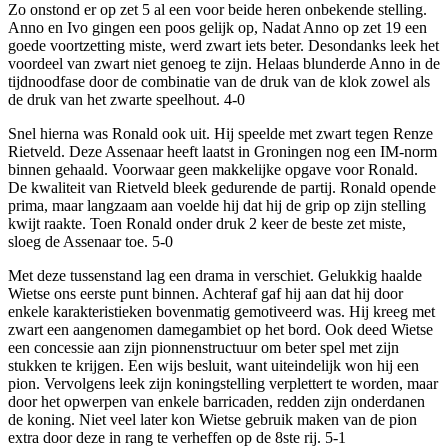
Zo onstond er op zet 5 al een voor beide heren onbekende stelling.
Anno en Ivo gingen een poos gelijk op, Nadat Anno op zet 19 een
goede voortzetting miste, werd zwart iets beter. Desondanks leek het
voordeel van zwart niet genoeg te zijn. Helaas blunderde Anno in de
tijdnoodfase door de combinatie van de druk van de klok zowel als
de druk van het zwarte speelhout. 4-0
Snel hierna was Ronald ook uit. Hij speelde met zwart tegen Renze
Rietveld. Deze Assenaar heeft laatst in Groningen nog een IM-norm
binnen gehaald. Voorwaar geen makkelijke opgave voor Ronald.
De kwaliteit van Rietveld bleek gedurende de partij. Ronald opende
prima, maar langzaam aan voelde hij dat hij de grip op zijn stelling
kwijt raakte. Toen Ronald onder druk 2 keer de beste zet miste,
sloeg de Assenaar toe. 5-0
Met deze tussenstand lag een drama in verschiet. Gelukkig haalde
Wietse ons eerste punt binnen. Achteraf gaf hij aan dat hij door
enkele karakteristieken bovenmatig gemotiveerd was. Hij kreeg met
zwart een aangenomen damegambiet op het bord. Ook deed Wietse
een concessie aan zijn pionnenstructuur om beter spel met zijn
stukken te krijgen. Een wijs besluit, want uiteindelijk won hij een
pion. Vervolgens leek zijn koningstelling verplettert te worden, maar
door het opwerpen van enkele barricaden, redden zijn onderdanen
de koning. Niet veel later kon Wietse gebruik maken van de pion
extra door deze in rang te verheffen op de 8ste rij. 5-1