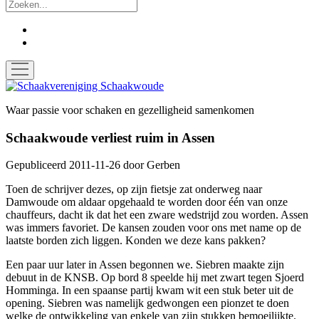
Zoek
facebook
instagram
open
menu
Schaakvereniging
Schaakwoude
Waar passie voor schaken en gezelligheid samenkomen
Schaakwoude verliest ruim in Assen
Gepubliceerd 2011-11-26
door
Gerben
Toen de schrijver dezes, op zijn fietsje zat onderweg naar
Damwoude om aldaar opgehaald te worden door één van onze
chauffeurs, dacht ik dat het een zware wedstrijd zou worden. Assen
was immers favoriet. De kansen zouden voor ons met name op de
laatste borden zich liggen. Konden we deze kans pakken?
Een paar uur later in Assen begonnen we. Siebren maakte zijn
debuut in de KNSB. Op bord 8 speelde hij met zwart tegen Sjoerd
Homminga. In een spaanse partij kwam wit een stuk beter uit de
opening. Siebren was namelijk gedwongen een pionzet te doen
welke de ontwikkeling van enkele van zijn stukken bemoeilijkte.