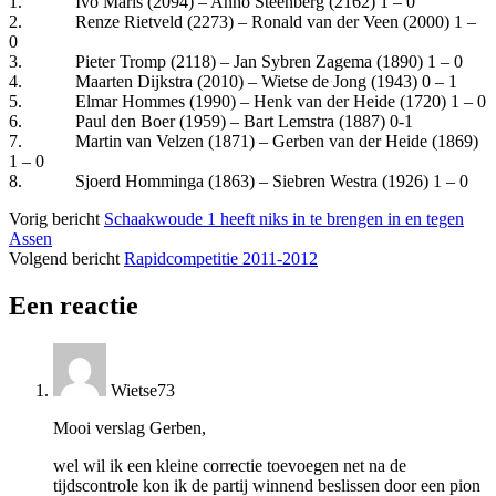
1. Ivo Maris (2094) – Anno Steenberg (2162) 1 – 0
2. Renze Rietveld (2273) – Ronald van der Veen (2000) 1 –
0
3. Pieter Tromp (2118) – Jan Sybren Zagema (1890) 1 – 0
4. Maarten Dijkstra (2010) – Wietse de Jong (1943) 0 – 1
5. Elmar Hommes (1990) – Henk van der Heide (1720) 1 – 0
6. Paul den Boer (1959) – Bart Lemstra (1887) 0-1
7. Martin van Velzen (1871) – Gerben van der Heide (1869)
1 – 0
8. Sjoerd Homminga (1863) – Siebren Westra (1926) 1 – 0
Vorig bericht
Schaakwoude 1 heeft niks in te brengen in en tegen
Assen
Volgend bericht
Rapidcompetitie 2011-2012
Een reactie
Wietse73
Mooi verslag Gerben,
wel wil ik een kleine correctie toevoegen net na de
tijdscontrole kon ik de partij winnend beslissen door een pion