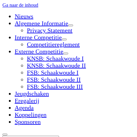
Ga naar de inhoud
Nieuws
Algemene Informatie
open
Privacy Statement
dropdown
Interne Competitie
menu
open
Competitiereglement
dropdown
Externe Competitie
menu
open
KNSB: Schaakwoude I
dropdown
KNSB: Schaakwoude II
menu
FSB: Schaakwoude I
FSB: Schaakwoude II
FSB: Schaakwoude III
Jeugdschaken
Eregalerij
Agenda
Koppelingen
Sponsoren