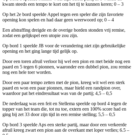
kwam steeds een tempo te kort om het tij te kunnen keren; 0 – 3
Op het 2e bord speelde Appel tegen een speler die zijn favoriete
opening kon spelen en had daar geen weerwoord op; 0 – 4
Een afstraffing dreigde en de overige borden stonden vrij remise,
zodat een gelijkspel een utopie zou zijn.
Op bord 1 speelde JB voor de verandering niet zijn gebruikelijke
opening en het ging lange tijd gelijk op.
Door een toren afruil verloor hij wel een pion en met beide nog een
paard en 5 tegen 6 pionnen, waaronder een dubbel pion, zou remise
nog een hele toer worden.
Door een paar tempo zetten met de pion, kreeg wit wel een sterk
paard en won een paar pionnen, maar hield een randpion over,
waardoor pat het eindresultaat was van de partij; 4,5 – 0,5
De nederlaag was een feit en Stellema speelde op bord 4 tegen de
topper van het team die, tot nu toe, extern een 100% score had en
ging bij zet 33 door zijn tijd in een remise stelling; 5,5 – 0,5
Op bord 3 speelde Aps een sterke partij, maar door een verkeerde
afruil kreeg zwart een pion aan de overkant met loper verlies; 6.5 –