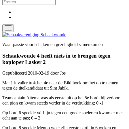
Zoek
facebook
instagram
open
menu
Schaakvereniging
Schaakwoude
Waar passie voor schaken en gezelligheid samenkomen
Schaakwoude 4 heeft niets in te brengen tegen
koploper Lasker 2
Gepubliceerd 2010-02-19
door
Jos
Met 1 invaller trok het 4e naar de Bildthoek om het op te nemen
tegen de titelkandidaat uit Sint Jabik.
Teamcaptain Attema was als eerste uit op het 5e bord; hij verloor
een pion en kwam steeds verder in de verdrukking; 0 -1
Op bord 6 speelde vd Lijn tegen een goede speler en kwam er niet
echt aan te pas; 0 – 2
Op bord 8 speelde Menno weer zijn eerste partij in 6 weken en