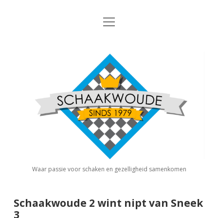
open
Nieuws
menu
Algemene Informatie
open
Schaakvereniging
dropdown
Schaakwoude
menu
Interne Competitie
Privacy Statement
open
dropdown
menu
Competitiereglement
Externe Competitie
open
dropdown
menu
KNSB: Schaakwoude I
Jeugdschaken
KNSB: Schaakwoude II
Eregalerij
Waar passie voor schaken en gezelligheid samenkomen
FSB: Schaakwoude I
Agenda
Schaakwoude 2 wint nipt van Sneek
3