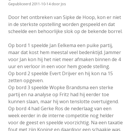
Gepubliceerd 2011-10-14
door
Jos
FSB: Schaakwoude II
Koppelingen
Door het ontbreken van Sipke de Hoop, kon er niet
FSB: Schaakwoude III
Sponsoren
in de sterkste opstelling worden gespeeld en dat
scheelde een behoorlijke slok op de bekende borrel.
facebook
instagram
Op bord 1 speelde Jan Eelkema een puike partij,
maar dat kost hem meestal veel bedenktijd. Jammer
voor Jan kon hij het niet meer afmaken binnen de 4
uur en verloor in een voor hem goede stelling.
Op bord 2 speelde Evert Drijver en hij kon na 15
zetten opgeven.
Op bord 3 speelde Wopke Brandsma een sterke
partij en na analyse op Fritz had hij eerder toe
kunnen slaan, maar hij won tenslotte overtuigend.
Op bord 4 had Gerke Ros de nederlaag van een
week eerder in de interne competitie nog helder
voor de geest en speelde voorzichtig. Na een taxatie
fout met zijn Koning en daardoor een schaakje was