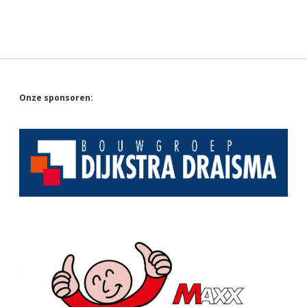
Sidebar
Onze sponsoren: