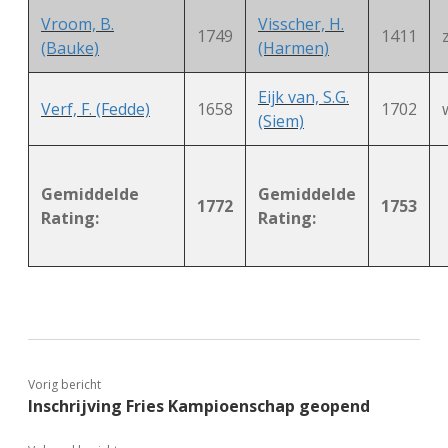
Vroom, B.
Visscher, H.
1749
1411
(Bauke)
(Harmen)
Eijk van, S.G.
Verf, F. (Fedde)
1658
1702
(Siem)
Gemiddelde
Gemiddelde
1772
1753
Rating:
Rating:
Vorig bericht
Inschrijving Fries Kampioenschap geopend