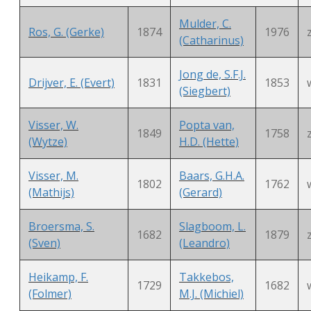
Mulder, C.
Ros, G. (Gerke)
1874
1976
(Catharinus)
Jong de, S.F.J.
Drijver, E. (Evert)
1831
1853
(Siegbert)
Visser, W.
Popta van,
1849
1758
(Wytze)
H.D. (Hette)
Visser, M.
Baars, G.H.A.
1802
1762
(Mathijs)
(Gerard)
Broersma, S.
Slagboom, L.
1682
1879
(Sven)
(Leandro)
Heikamp, F.
Takkebos,
1729
1682
(Folmer)
M.J. (Michiel)