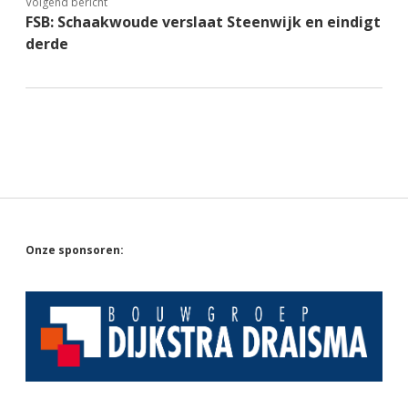
Volgend bericht
FSB: Schaakwoude verslaat Steenwijk en eindigt
derde
Sidebar
Onze sponsoren: