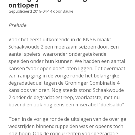
ontlopen
FSB: Schaakwoude II
Koppelingen
Gepubliceerd 2019-04-14
door
Bauke
FSB: Schaakwoude III
Sponsoren
Prelude
Voor het eerst uitkomende in de KNSB maakt
facebook
instagram
Schaakwoude 2 een moeizaam seizoen door. Een
aantal spelers, waaronder ondergetekende,
speelden onder hun kunnen. We hadden een aantal
kansen “voor open doel” laten liggen. Tot overmaat
van ramp ging in de vorige ronde het belangrijke
degradatieduel tegen de Groninger Combinatie 4
kansloos verloren. Nog steeds stond Schaakwoude
2 onder de degradatiestreep, voorlaatste, met nu
bovendien ook nog eens een miserabel “doelsaldo”
Toen in de vorige ronde de uitslagen van de overige
wedstrijden binnendruppelden was er opeens toch
nog hoop. Ook de concurrenten voor degradatie