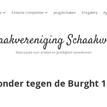
e
Externe Competitie
Jeugdschaken
Eregalerij
A
open dropdown menu
open dropdown menu
akvereniging
aakwoude
Waar passie voor schaken en gezelligheid samenkomen
nder tegen de Burght 1