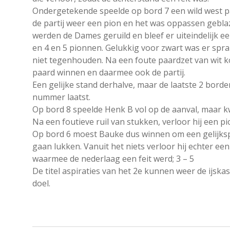
Ondergetekende speelde op bord 7 een wild west par
de partij weer een pion en het was oppassen gebla
werden de Dames geruild en bleef er uiteindelijk e
en 4 en 5 pionnen. Gelukkig voor zwart was er spr
niet tegenhouden. Na een foute paardzet van wit 
paard winnen en daarmee ook de partij.
Een gelijke stand derhalve, maar de laatste 2 bord
nummer laatst.
Op bord 8 speelde Henk B vol op de aanval, maar k
Na een foutieve ruil van stukken, verloor hij een pi
Op bord 6 moest Bauke dus winnen om een gelijkspel 
gaan lukken. Vanuit het niets verloor hij echter ee
waarmee de nederlaag een feit werd; 3 – 5
De titel aspiraties van het 2e kunnen weer de ijska
doel.