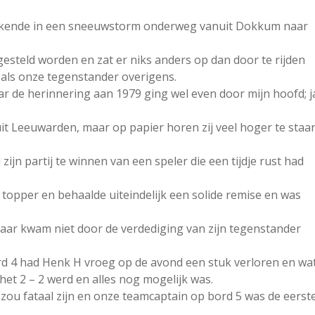
etekende in een sneeuwstorm onderweg vanuit Dokkum naar
gesteld worden en zat er niks anders op dan door te rijden
t als onze tegenstander overigens.
aar de herinnering aan 1979 ging wel even door mijn hoofd; j
t Leeuwarden, maar op papier horen zij veel hoger te staa
ijn partij te winnen van een speler die een tijdje rust had
 topper en behaalde uiteindelijk een solide remise en was
aar kwam niet door de verdediging van zijn tegenstander
d 4 had Henk H vroeg op de avond een stuk verloren en wa
et 2 – 2 werd en alles nog mogelijk was.
 zou fataal zijn en onze teamcaptain op bord 5 was de eerst