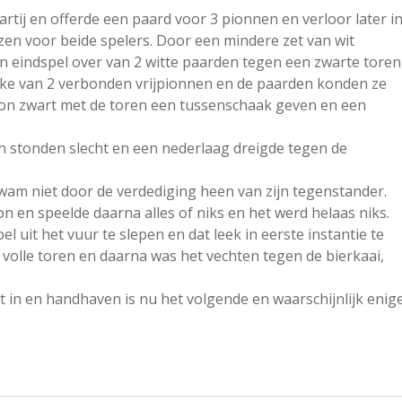
tij en offerde een paard voor 3 pionnen en verloor later i
zen voor beide spelers. Door een mindere zet van wit
en eindspel over van 2 witte paarden tegen een zwarte toren
ake van 2 verbonden vrijpionnen en de paarden konden ze
kon zwart met de toren een tussenschaak geven en een
en stonden slecht en een nederlaag dreigde tegen de
wam niet door de verdediging heen van zijn tegenstander.
on en speelde daarna alles of niks en het werd helaas niks.
uit het vuur te slepen en dat leek in eerste instantie te
n volle toren en daarna was het vechten tegen de bierkaai,
st in en handhaven is nu het volgende en waarschijnlijk enig