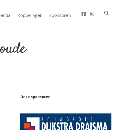
facebook
instagram
genda
Koppelingen
Sponsoren
Sidebar
Onze sponsoren: