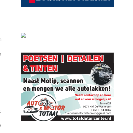
a
n
t
e