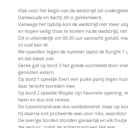
Vlak voor het begin van de wedstrijd zat onderg
Damwoude en dacht; dit is gekkenwerk.
Vanwege het tijdstip kon de wedstrijd niet meer uit
en hopen veilig thuis te komen na de wedstrijd, ne
Dit is uiteindelijk om 00.30 uur vannacht gelukt, m
zo oud ben ik!
We speelden tegen de nummer laatst de Burght 1 ui
en dat bleek ook.
Gerke gaf op bord 3 het goede voorbeeld door snel z
genomen extern.
Op bord 1 speelde Evert een puike partij tegen hun
daar terecht tevreden mee.
Op bord 2 speelde Wopke zijn favoriete opening, m
heen en dus ook remise.
De tussenstand was dus veelbelovend, maar op bor
hij daarna ook probeerde was voor niks, waardoor h
De overige borden stonden gevaarlijk en elk foutje
die verloor, zodat de achterstand een feit was.