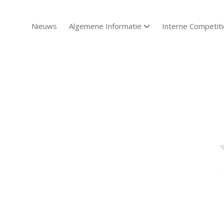
Nieuws
Algemene Informatie
Interne Competiti
open dropdown menu
Sch
Sch