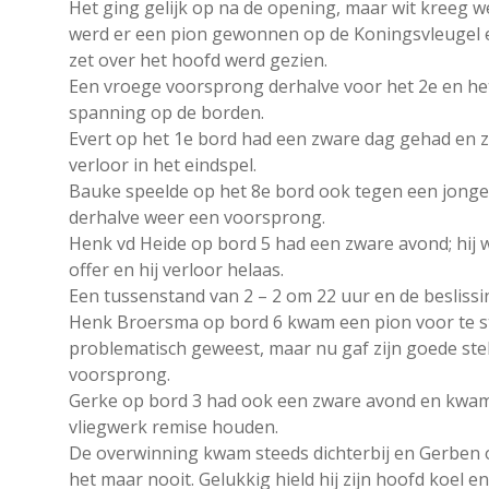
Het ging gelijk op na de opening, maar wit kreeg we
werd er een pion gewonnen op de Koningsvleugel 
zet over het hoofd werd gezien.
Een vroege voorsprong derhalve voor het 2e en het
spanning op de borden.
Evert op het 1e bord had een zware dag gehad en zat
verloor in het eindspel.
Bauke speelde op het 8e bord ook tegen een jonge
derhalve weer een voorsprong.
Henk vd Heide op bord 5 had een zware avond; hij w
offer en hij verloor helaas.
Een tussenstand van 2 – 2 om 22 uur en de beslissin
Henk Broersma op bord 6 kwam een pion voor te st
problematisch geweest, maar nu gaf zijn goede ste
voorsprong.
Gerke op bord 3 had ook een zware avond en kwam 
vliegwerk remise houden.
De overwinning kwam steeds dichterbij en Gerben 
het maar nooit. Gelukkig hield hij zijn hoofd koel 