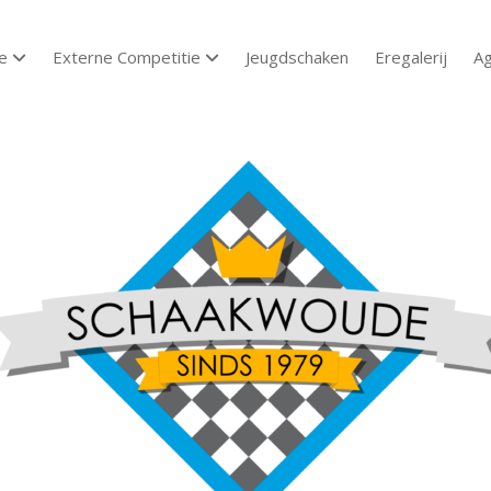
e
Externe Competitie
Jeugdschaken
Eregalerij
A
open dropdown menu
open dropdown menu
aakvereniging
aakwoude