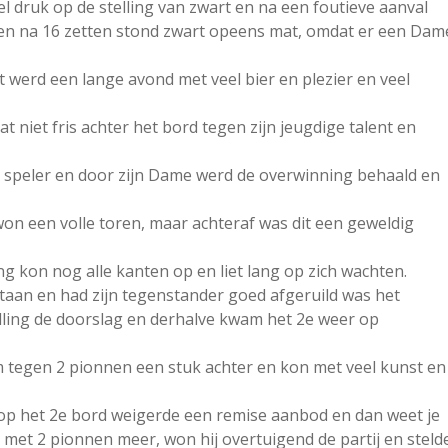
l druk op de stelling van zwart en na een foutieve aanval
en na 16 zetten stond zwart opeens mat, omdat er een Dam
 werd een lange avond met veel bier en plezier en veel
 niet fris achter het bord tegen zijn jeugdige talent en
 speler en door zijn Dame werd de overwinning behaald en
on een volle toren, maar achteraf was dit een geweldig
g kon nog alle kanten op en liet lang op zich wachten.
aan en had zijn tegenstander goed afgeruild was het
lling de doorslag en derhalve kwam het 2e weer op
tegen 2 pionnen een stuk achter en kon met veel kunst en
op het 2e bord weigerde een remise aanbod en dan weet je
en met 2 pionnen meer, won hij overtuigend de partij en steld