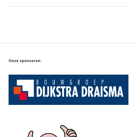
Sidebar
Onze sponsoren: