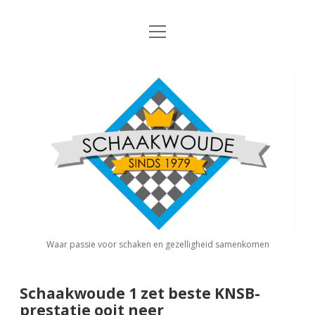
open
Nieuws
menu
Algemene Informatie
open
Schaakvereniging
dropdown
Schaakwoude
menu
Interne Competitie
Privacy Statement
open
dropdown
menu
Competitiereglement
Externe Competitie
open
dropdown
menu
KNSB: Schaakwoude I
Jeugdschaken
KNSB: Schaakwoude II
Eregalerij
Waar passie voor schaken en gezelligheid samenkomen
FSB: Schaakwoude I
Agenda
Schaakwoude 1 zet beste KNSB-
prestatie ooit neer