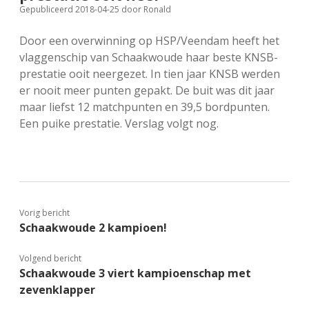
Gepubliceerd 2018-04-25
door
Ronald
FSB: Schaakwoude II
Koppelingen
Door een overwinning op HSP/Veendam heeft het
FSB: Schaakwoude III
Sponsoren
vlaggenschip van Schaakwoude haar beste KNSB-
prestatie ooit neergezet. In tien jaar KNSB werden
er nooit meer punten gepakt. De buit was dit jaar
facebook
instagram
maar liefst 12 matchpunten en 39,5 bordpunten.
Een puike prestatie. Verslag volgt nog.
Vorig bericht
Schaakwoude 2 kampioen!
Volgend bericht
Schaakwoude 3 viert kampioenschap met
zevenklapper