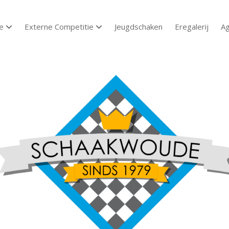
e
Externe Competitie
Jeugdschaken
Eregalerij
A
open dropdown menu
open dropdown menu
aakvereniging
aakwoude