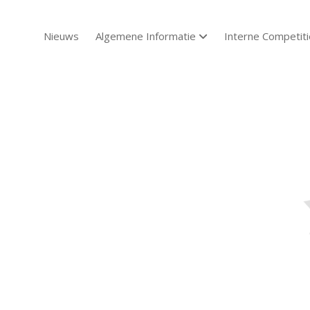
Nieuws
Algemene Informatie
Interne Competiti
open dropdown menu
Sch
Sch