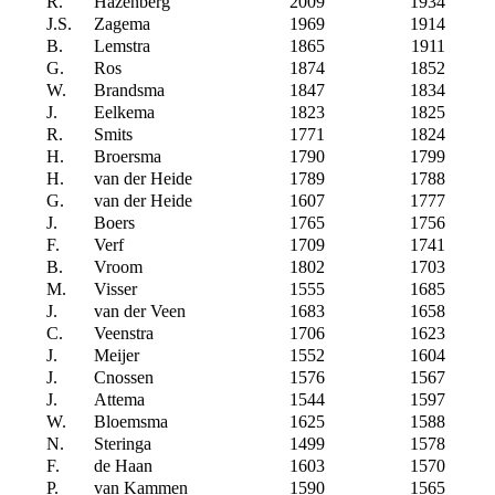
R.
Hazenberg
2009
1934
J.S.
Zagema
1969
1914
B.
Lemstra
1865
1911
G.
Ros
1874
1852
W.
Brandsma
1847
1834
J.
Eelkema
1823
1825
R.
Smits
1771
1824
H.
Broersma
1790
1799
H.
van der Heide
1789
1788
G.
van der Heide
1607
1777
J.
Boers
1765
1756
F.
Verf
1709
1741
B.
Vroom
1802
1703
M.
Visser
1555
1685
J.
van der Veen
1683
1658
C.
Veenstra
1706
1623
J.
Meijer
1552
1604
J.
Cnossen
1576
1567
J.
Attema
1544
1597
W.
Bloemsma
1625
1588
N.
Steringa
1499
1578
F.
de Haan
1603
1570
P.
van Kammen
1590
1565