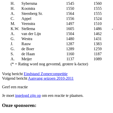
H.
Sybersma
1545
1560
H.
Kooistra
1550
1555
A.
Steenberg Sr.
1564
1555
C.
Appel
1556
1524
M.
Veenstra
1497
1510
K.W.
Stellema
1605
1486
A.
van der Lijn
1504
1462
G.
Westra
1480
1431
J.
Rauw
1287
1383
G.
de Boer
1289
1259
S.
de Haan
1160
1187
A.
Meijer
1137
1089
(* = Rating word nog gevormd, grotere k-factor)
Vorig bericht
Eindstand Zomercompetitie
Volgend bericht
Aanvang seizoen 2010-2011
Geef een reactie
Je moet
ingelogd zijn op
om een reactie te plaatsen.
Sidebar
Onze sponsoren: