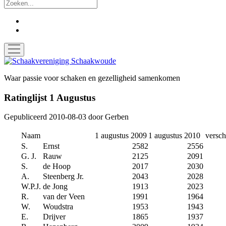
Zoek
facebook
instagram
open
menu
Schaakvereniging
Schaakwoude
Waar passie voor schaken en gezelligheid samenkomen
Ratinglijst 1 Augustus
Gepubliceerd 2010-08-03
door
Gerben
Naam
1 augustus 2009
1 augustus 2010
versch
S.
Ernst
2582
2556
G. J.
Rauw
2125
2091
S.
de Hoop
2017
2030
A.
Steenberg Jr.
2043
2028
W.P.J.
de Jong
1913
2023
R.
van der Veen
1991
1964
W.
Woudstra
1953
1943
E.
Drijver
1865
1937