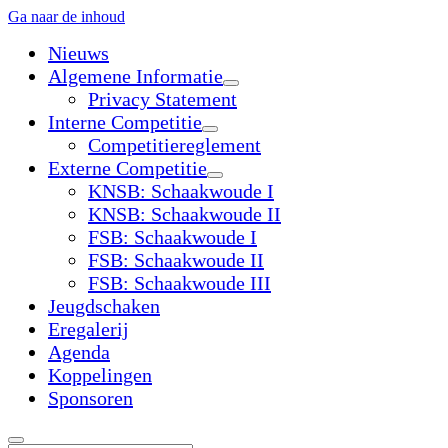
Ga naar de inhoud
Nieuws
Algemene Informatie
open
Privacy Statement
dropdown
Interne Competitie
menu
open
Competitiereglement
dropdown
Externe Competitie
menu
open
KNSB: Schaakwoude I
dropdown
KNSB: Schaakwoude II
menu
FSB: Schaakwoude I
FSB: Schaakwoude II
FSB: Schaakwoude III
Jeugdschaken
Eregalerij
Agenda
Koppelingen
Sponsoren