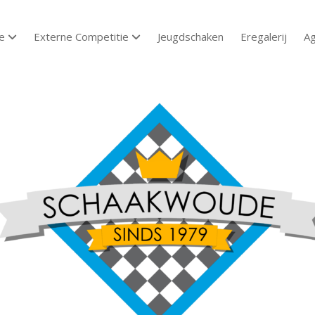
e
Externe Competitie
Jeugdschaken
Eregalerij
A
open dropdown menu
open dropdown menu
aakvereniging
aakwoude