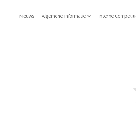
Nieuws
Algemene Informatie
Interne Competiti
open dropdown menu
Sch
Sch