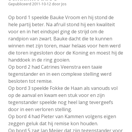
Gepubliceerd 2011-10-12
door
Jos
FSB: Schaakwoude II
Koppelingen
Op bord 1 speelde Bauke Vroom en hij stond de
FSB: Schaakwoude III
Sponsoren
hele partij beter. Na afruil stond hij een kwaliteit
voor en in het eindspel ging de strijd om de
randpion van zwart. Bauke dacht die te kunnen
facebook
instagram
winnen met zijn toren, maar helaas voor hem werd
die toren ingesloten door de Koning en moest hij de
handdoek in de ring gooien.
Op bord 2 had Catrines Veenstra een taaie
tegenstander en in een complexe stelling werd
besloten tot remise.
Op bord 3 speelde Fokke de Haan als vanouds vol
op de aanval en kwam een stuk voor en zijn
tegenstander speelde nog heel lang tevergeefs
door in een verloren stelling.
Op bord 4 had Pieter van Kammen volgens eigen
zeggen geluk dat hij remise kon houden.
Op bord 5 zag Jan Meijer dat zijn tegenstander voor