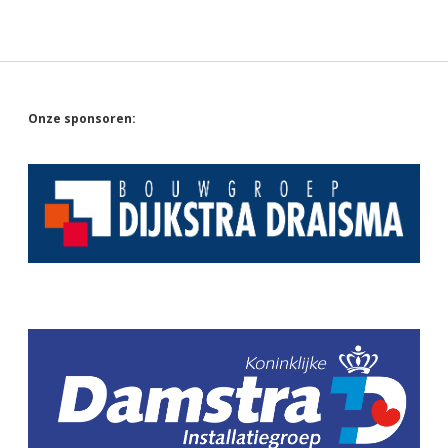
Sidebar
Onze sponsoren: