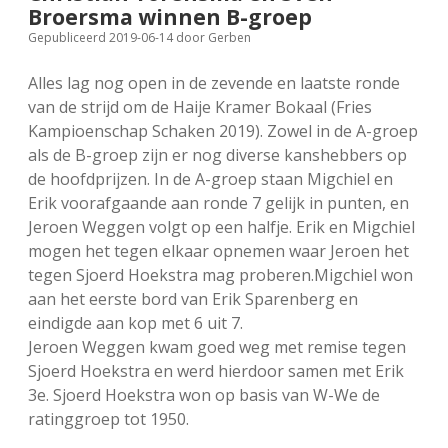
Broersma winnen B-groep
FSB: Schaakwoude II
Koppelingen
Gepubliceerd 2019-06-14
door
Gerben
FSB: Schaakwoude III
Sponsoren
Alles lag nog open in de zevende en laatste ronde
van de strijd om de Haije Kramer Bokaal (Fries
Kampioenschap Schaken 2019). Zowel in de A-groep
facebook
instagram
als de B-groep zijn er nog diverse kanshebbers op
de hoofdprijzen. In de A-groep staan Migchiel en
Erik voorafgaande aan ronde 7 gelijk in punten, en
Jeroen Weggen volgt op een halfje. Erik en Migchiel
mogen het tegen elkaar opnemen waar Jeroen het
tegen Sjoerd Hoekstra mag proberen.
Migchiel won
aan het eerste bord van Erik Sparenberg en
eindigde aan kop met 6 uit 7.
Jeroen Weggen kwam goed weg met remise tegen
Sjoerd Hoekstra en werd hierdoor samen met Erik
3e. Sjoerd Hoekstra won op basis van W-We de
ratinggroep tot 1950.