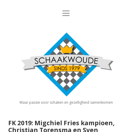
open
Nieuws
menu
Algemene Informatie
open
Schaakvereniging
dropdown
Schaakwoude
menu
Interne Competitie
Privacy Statement
open
dropdown
menu
Competitiereglement
Externe Competitie
open
dropdown
menu
KNSB: Schaakwoude I
Jeugdschaken
KNSB: Schaakwoude II
Eregalerij
Waar passie voor schaken en gezelligheid samenkomen
FSB: Schaakwoude I
Agenda
FK 2019: Migchiel Fries kampioen,
Christian Torensma en Sven