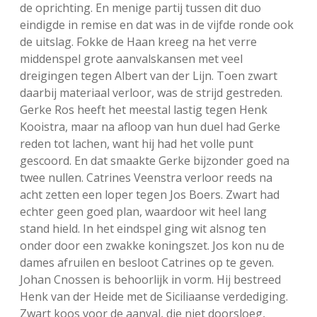
de oprichting. En menige partij tussen dit duo
eindigde in remise en dat was in de vijfde ronde ook
de uitslag. Fokke de Haan kreeg na het verre
middenspel grote aanvalskansen met veel
dreigingen tegen Albert van der Lijn. Toen zwart
daarbij materiaal verloor, was de strijd gestreden.
Gerke Ros heeft het meestal lastig tegen Henk
Kooistra, maar na afloop van hun duel had Gerke
reden tot lachen, want hij had het volle punt
gescoord. En dat smaakte Gerke bijzonder goed na
twee nullen. Catrines Veenstra verloor reeds na
acht zetten een loper tegen Jos Boers. Zwart had
echter geen goed plan, waardoor wit heel lang
stand hield. In het eindspel ging wit alsnog ten
onder door een zwakke koningszet. Jos kon nu de
dames afruilen en besloot Catrines op te geven.
Johan Cnossen is behoorlijk in vorm. Hij bestreed
Henk van der Heide met de Siciliaanse verdediging.
Zwart koos voor de aanval, die niet doorsloeg,