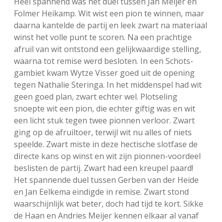
Heel spannend was het duel tussen Jan Meijer en
Folmer Heikamp. Wit wist een pion te winnen, maar
daarna kantelde de partij en leek zwart na materiaal
winst het volle punt te scoren. Na een prachtige
afruil van wit ontstond een gelijkwaardige stelling,
waarna tot remise werd besloten. In een Schots-
gambiet kwam Wytze Visser goed uit de opening
tegen Nathalie Steringa. In het middenspel had wit
geen goed plan, zwart echter wel. Plotseling
snoepte wit een pion, die echter giftig was en wit
een licht stuk tegen twee pionnen verloor. Zwart
ging op de afruiltoer, terwijl wit nu alles of niets
speelde. Zwart miste in deze hectische slotfase de
directe kans op winst en wit zijn pionnen-voordeel
beslisten de partij. Zwart had een kreupel paard!
Het spannende duel tussen Gerben van der Heide
en Jan Eelkema eindigde in remise. Zwart stond
waarschijnlijk wat beter, doch had tijd te kort. Sikke
de Haan en Andries Meijer kennen elkaar al vanaf