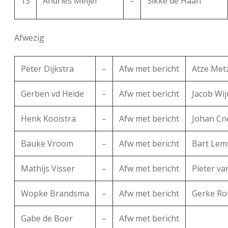
13
Andries Meijer
–
Sikke de Haan
Afwezig
Peter Dijkstra
–
Afw met bericht
Atze Met
Gerben vd Heide
–
Afw met bericht
Jacob Wi
Henk Kooistra
–
Afw met bericht
Johan Cn
Bauke Vroom
–
Afw met bericht
Bart Lem
Mathijs Visser
–
Afw met bericht
Pieter v
Wopke Brandsma
–
Afw met bericht
Gerke Ro
Gabe de Boer
–
Afw met bericht