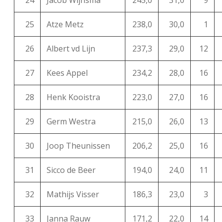
24
Jacob Wijnsma
245,0
31,0
9
25
Atze Metz
238,0
30,0
1
26
Albert vd Lijn
237,3
29,0
12
27
Kees Appel
234,2
28,0
16
28
Henk Kooistra
223,0
27,0
16
29
Germ Westra
215,0
26,0
13
30
Joop Theunissen
206,2
25,0
16
31
Sicco de Beer
194,0
24,0
11
32
Mathijs Visser
186,3
23,0
3
33
Janna Rauw
171,2
22,0
14