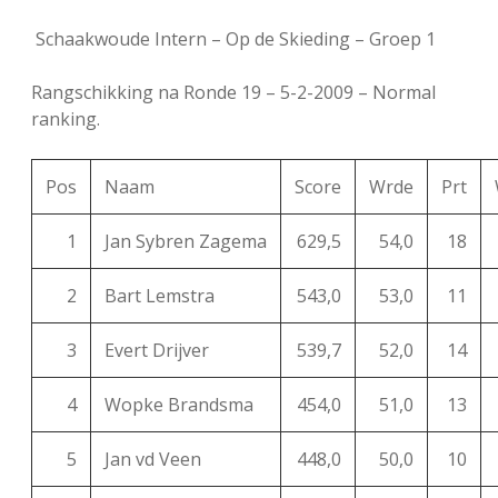
FSB: Schaakwoude II
Koppelingen
Schaakwoude Intern – Op de Skieding – Groep 1
FSB: Schaakwoude III
Sponsoren
Rangschikking na Ronde 19 – 5-2-2009 – Normal
ranking.
facebook
instagram
Pos
Naam
Score
Wrde
Prt
1
Jan Sybren Zagema
629,5
54,0
18
2
Bart Lemstra
543,0
53,0
11
3
Evert Drijver
539,7
52,0
14
4
Wopke Brandsma
454,0
51,0
13
5
Jan vd Veen
448,0
50,0
10