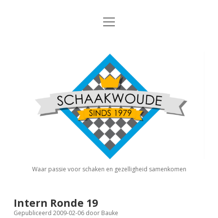
open
Nieuws
menu
Algemene Informatie
open
Schaakvereniging
dropdown
Schaakwoude
menu
Interne Competitie
Privacy Statement
open
dropdown
menu
Competitiereglement
Externe Competitie
open
dropdown
menu
KNSB: Schaakwoude I
Jeugdschaken
KNSB: Schaakwoude II
Eregalerij
Waar passie voor schaken en gezelligheid samenkomen
FSB: Schaakwoude I
Agenda
Intern Ronde 19
Gepubliceerd 2009-02-06
door
Bauke