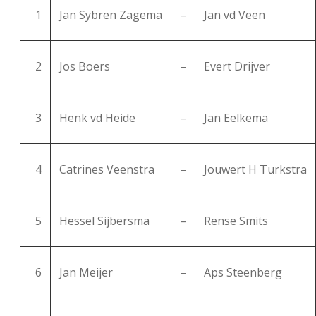
1
Jan Sybren Zagema
–
Jan vd Veen
2
Jos Boers
–
Evert Drijver
3
Henk vd Heide
–
Jan Eelkema
4
Catrines Veenstra
–
Jouwert H Turkstra
5
Hessel Sijbersma
–
Rense Smits
6
Jan Meijer
–
Aps Steenberg