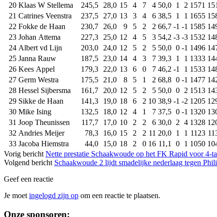
20
Klaas W Stellema
245,5
28,0
15
4
7
4
50,0
1
2
1571
15
21
Catrines Veenstra
237,5
27,0
13
3
4
6
38,5
1
1
1655
15
22
Fokke de Haan
230,7
26,0
9
5
2
2
66,7
-1
-1
1585
14
23
Johan Attema
227,3
25,0
12
4
5
3
54,2
-3
-3
1532
14
24
Albert vd Lijn
203,0
24,0
12
5
2
5
50,0
0
-1
1496
14
25
Janna Rauw
187,5
23,0
14
4
3
7
39,3
1
1
1333
14
26
Kees Appel
179,3
22,0
13
6
0
7
46,2
-1
1
1533
14
27
Germ Westra
175,5
21,0
8
5
1
2
68,8
0
-1
1477
14
28
Hessel Sijbersma
161,7
20,0
12
5
2
5
50,0
0
2
1513
14
29
Sikke de Haan
141,3
19,0
18
6
2
10
38,9
-1
-2
1205
12
30
Mike Ising
132,5
18,0
12
4
1
7
37,5
0
-1
1320
13
31
Joop Theunissen
117,7
17,0
10
2
2
6
30,0
2
4
1328
12
32
Andries Meijer
78,3
16,0
15
2
2
11
20,0
1
1
1123
11
33
Jacoba Hiemstra
44,0
15,0
18
2
0
16
11,1
0
1
1050
10
Vorig bericht
Nette prestatie Schaakwoude op het FK Rapid voor 4-ta
Volgend bericht
Schaakwoude 2 lijdt smadelijke nederlaag tegen Phil
Geef een reactie
Je moet
ingelogd zijn op
om een reactie te plaatsen.
Sidebar
Onze sponsoren: