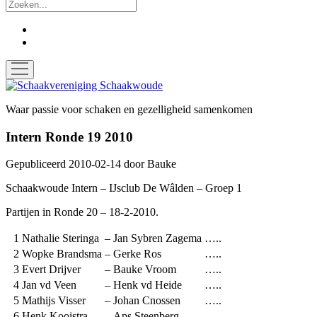
Zoek
facebook
instagram
open
menu
Schaakvereniging
Schaakwoude
Waar passie voor schaken en gezelligheid samenkomen
Intern Ronde 19 2010
Gepubliceerd 2010-02-14
door
Bauke
Schaakwoude Intern – IJsclub De Wâlden – Groep 1
Partijen in Ronde 20 – 18-2-2010.
1
Nathalie Steringa
–
Jan Sybren Zagema
…..
2
Wopke Brandsma
–
Gerke Ros
…..
3
Evert Drijver
–
Bauke Vroom
…..
4
Jan vd Veen
–
Henk vd Heide
…..
5
Mathijs Visser
–
Johan Cnossen
…..
6
Henk Kooistra
–
Aps Steenberg
…..