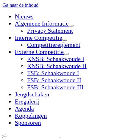
Ga naar de inhoud
Nieuws
Algemene Informatie
open
Privacy Statement
dropdown
Interne Competitie
menu
open
Competitiereglement
dropdown
Externe Competitie
menu
open
KNSB: Schaakwoude I
dropdown
KNSB: Schaakwoude II
menu
FSB: Schaakwoude I
FSB: Schaakwoude II
FSB: Schaakwoude III
Jeugdschaken
Eregalerij
Agenda
Koppelingen
Sponsoren