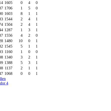
14
1605
0
4
0
87
1706
1
5
0
90
1603
8
1
1
83
1544
2
4
1
74
1504
2
4
1
44
1287
1
3
1
87
1556
4
2
0
28
1480
10
0
1
32
1545
5
1
1
93
1160
1
0
0
08
1340
3
2
1
09
1388
5
3
1
38
1137
2
1
1
47
1068
0
0
1
llen
idor 4