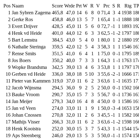
Pos
Naam
Score
Wrde
Prt
W
R
V
Prc
S
R
Rtg
T
1
Jan Sybren Zagema
465,8
47,0
14
6
8
0
71,4
3
4
1938
18
2
Gerke Ros
458,8
46,0
13
5
7
1
65,4
1
-1
1888
18
3
Evert Drijver
428,5
45,0
11
5
6
0
72,7
-1
1
1893
19
4
Henk vd Heide
401,0
44,0
12
6
3
3
62,5
-1
-2
1797
18
5
Bart Lemstra
384,5
43,0
5
4
0
1
80,0
1
2
1880
19
6
Nathalie Steringa
359,5
42,0
12
5
4
3
58,3
1
1
1546
16
7
Rense Smits
351,5
41,0
6
4
1
1
75,0
0
-1
1795
18
8
Jos Boers
350,2
40,0
7
3
3
1
64,3
1
-1
1763
17
9
Wopke Brandsma
342,5
39,0
13
4
6
3
53,8
1
1
1797
17
10
Gerben vd Heide
336,0
38,0
18
5
10
3
55,6
-2
-1
1666
17
11
Pieter van Kammen
319,0
37,0
11
6
2
3
63,6
1
-1
1635
17
12
Jacob Wijnsma
294,5
36,0
9
2
5
2
50,0
0
-1
1502
16
13
Bauke Vroom
290,7
35,0
15
7
3
5
56,7
0
-1
1736
16
14
Jan Meijer
279,3
34,0
16
4
8
4
50,0
0
1
1586
16
15
Jan vd Veen
274,0
33,0
11
1
9
1
50,0
-3
-4
1653
15
16
Johan Cnossen
270,8
32,0
11
2
6
3
45,5
-1
1
1582
16
17
Mathijs Visser
266,3
31,0
11
6
2
3
63,6
-1
-2
1598
16
18
Henk Kooistra
252,0
30,0
15
3
7
5
43,3
1
-1
1544
15
19
Aps Steenberg
246,0
29,0
13
5
3
5
50,0
-1
-1
1574
15