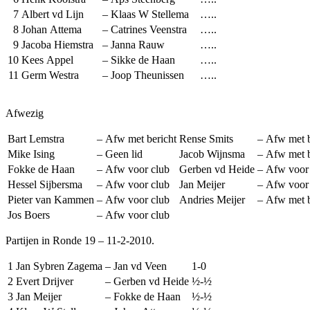
7
Albert vd Lijn
–
Klaas W Stellema
…..
8
Johan Attema
–
Catrines Veenstra
…..
9
Jacoba Hiemstra
–
Janna Rauw
…..
10
Kees Appel
–
Sikke de Haan
…..
11
Germ Westra
–
Joop Theunissen
…..
Afwezig
Bart Lemstra
–
Afw met bericht
Rense Smits
–
Afw met b
Mike Ising
–
Geen lid
Jacob Wijnsma
–
Afw met b
Fokke de Haan
–
Afw voor club
Gerben vd Heide
–
Afw voor
Hessel Sijbersma
–
Afw voor club
Jan Meijer
–
Afw voor
Pieter van Kammen
–
Afw voor club
Andries Meijer
–
Afw met b
Jos Boers
–
Afw voor club
Partijen in Ronde 19 – 11-2-2010.
1
Jan Sybren Zagema
–
Jan vd Veen
1-0
2
Evert Drijver
–
Gerben vd Heide
½-½
3
Jan Meijer
–
Fokke de Haan
½-½