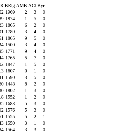
PR
BRtg
AMB
ACl
Bye
62
1969
2
3
0
89
1874
1
5
0
23
1865
6
2
0
01
1789
3
4
0
51
1865
9
5
0
34
1500
3
4
0
95
1771
9
4
0
44
1765
5
7
0
02
1847
1
5
0
13
1607
0
1
0
11
1590
3
5
0
60
1448
8
2
0
30
1802
1
3
0
18
1552
1
2
0
85
1683
5
3
0
02
1576
5
3
0
61
1555
5
2
1
43
1550
3
1
0
84
1564
3
3
0