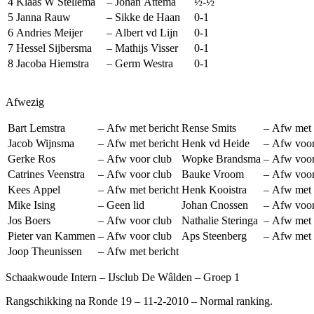
4
Klaas W Stellema
–
Johan Attema
½-½
5
Janna Rauw
–
Sikke de Haan
0-1
6
Andries Meijer
–
Albert vd Lijn
0-1
7
Hessel Sijbersma
–
Mathijs Visser
0-1
8
Jacoba Hiemstra
–
Germ Westra
0-1
Afwezig
Bart Lemstra
–
Afw met bericht
Rense Smits
–
Afw met 
Jacob Wijnsma
–
Afw met bericht
Henk vd Heide
–
Afw voor
Gerke Ros
–
Afw voor club
Wopke Brandsma
–
Afw voor
Catrines Veenstra
–
Afw voor club
Bauke Vroom
–
Afw voor
Kees Appel
–
Afw met bericht
Henk Kooistra
–
Afw met 
Mike Ising
–
Geen lid
Johan Cnossen
–
Afw voor
Jos Boers
–
Afw voor club
Nathalie Steringa
–
Afw met 
Pieter van Kammen
–
Afw voor club
Aps Steenberg
–
Afw met 
Joop Theunissen
–
Afw met bericht
Schaakwoude Intern – IJsclub De Wâlden – Groep 1
Rangschikking na Ronde 19 – 11-2-2010 – Normal ranking.