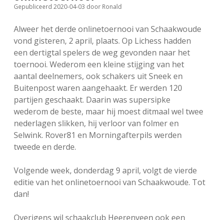
Gepubliceerd 2020-04-03
door
Ronald
FSB: Schaakwoude II
Koppelingen
Alweer het derde onlinetoernooi van Schaakwoude
FSB: Schaakwoude III
Sponsoren
vond gisteren, 2 april, plaats. Op Lichess hadden
een dertigtal spelers de weg gevonden naar het
toernooi. Wederom een kleine stijging van het
facebook
instagram
aantal deelnemers, ook schakers uit Sneek en
Buitenpost waren aangehaakt. Er werden 120
partijen geschaakt. Daarin was supersipke
wederom de beste, maar hij moest ditmaal wel twee
nederlagen slikken, hij verloor van folmer en
Selwink. Rover81 en Morningafterpils werden
tweede en derde.
Volgende week, donderdag 9 april, volgt de vierde
editie van het onlinetoernooi van Schaakwoude. Tot
dan!
Overigens wil schaakclub Heerenveen ook een