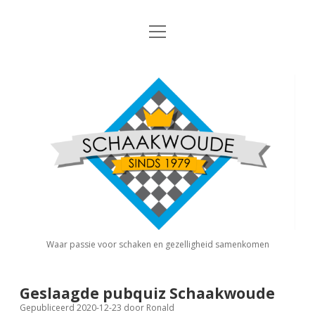
open
Nieuws
menu
Algemene Informatie
open
Schaakvereniging
dropdown
Schaakwoude
menu
Interne Competitie
Privacy Statement
open
dropdown
menu
Competitiereglement
Externe Competitie
open
dropdown
menu
KNSB: Schaakwoude I
Jeugdschaken
KNSB: Schaakwoude II
Eregalerij
Waar passie voor schaken en gezelligheid samenkomen
FSB: Schaakwoude I
Agenda
Geslaagde pubquiz Schaakwoude
Gepubliceerd 2020-12-23
door
Ronald