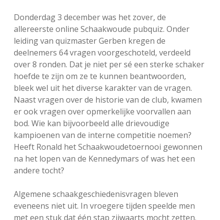
FSB: Schaakwoude II
Koppelingen
Donderdag 3 december was het zover, de
allereerste online Schaakwoude pubquiz. Onder
FSB: Schaakwoude III
Sponsoren
leiding van quizmaster Gerben kregen de
deelnemers 64 vragen voorgeschoteld, verdeeld
over 8 ronden. Dat je niet per sé een sterke schaker
facebook
instagram
hoefde te zijn om ze te kunnen beantwoorden,
bleek wel uit het diverse karakter van de vragen.
Naast vragen over de historie van de club, kwamen
er ook vragen over opmerkelijke voorvallen aan
bod. Wie kan bijvoorbeeld alle drievoudige
kampioenen van de interne competitie noemen?
Heeft Ronald het Schaakwoudetoernooi gewonnen
na het lopen van de Kennedymars of was het een
andere tocht?
Algemene schaakgeschiedenisvragen bleven
eveneens niet uit. In vroegere tijden speelde men
met een stuk dat één stap zijwaarts mocht zetten.