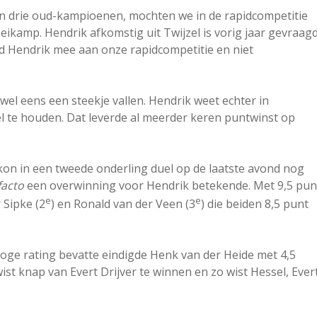
sen drie oud-kampioenen, mochten we in de rapidcompetitie
kamp. Hendrik afkomstig uit Twijzel is vorig jaar gevraag
 Hendrik mee aan onze rapidcompetitie en niet
wel eens een steekje vallen. Hendrik weet echter in
el te houden. Dat leverde al meerder keren puntwinst op
 kon in een tweede onderling duel op de laatste avond nog
facto
een overwinning voor Hendrik betekende. Met 9,5 pun
e
e
 Sipke (2
) en Ronald van der Veen (3
) die beiden 8,5 punt
hoge rating bevatte eindigde Henk van der Heide met 4,5
ist knap van Evert Drijver te winnen en zo wist Hessel, Ever