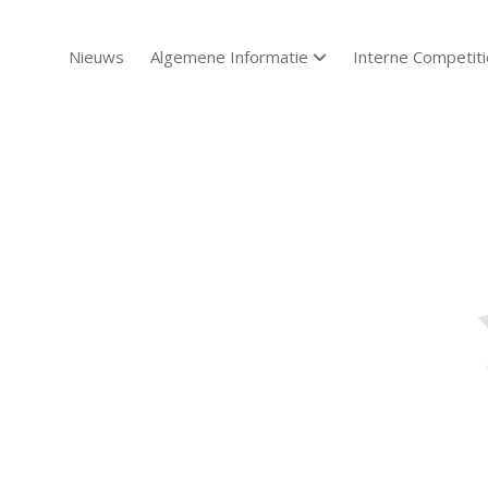
Nieuws
Algemene Informatie
Interne Competiti
open dropdown menu
Sch
Sch