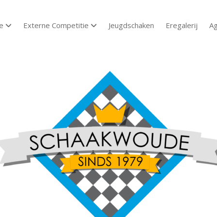
e
Externe Competitie
Jeugdschaken
Eregalerij
A
open dropdown menu
open dropdown menu
aakvereniging
aakwoude