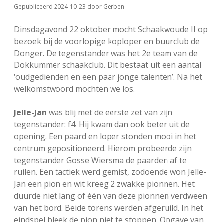
Gepubliceerd 2024-10-23
door
Gerben
FSB: Schaakwoude II
Koppelingen
Dinsdagavond 22 oktober mocht Schaakwoude II op
FSB: Schaakwoude III
Sponsoren
bezoek bij de voorlopige koploper en buurclub de
Donger. De tegenstander was het 2e team van de
Dokkummer schaakclub. Dit bestaat uit een aantal
facebook
instagram
‘oudgedienden en een paar jonge talenten’. Na het
welkomstwoord mochten we los.
Jelle-Jan
was blij met de eerste zet van zijn
tegenstander: f4. Hij kwam dan ook beter uit de
opening. Een paard en loper stonden mooi in het
centrum gepositioneerd. Hierom probeerde zijn
tegenstander Gosse Wiersma de paarden af te
ruilen. Een tactiek werd gemist, zodoende won Jelle-
Jan een pion en wit kreeg 2 zwakke pionnen. Het
duurde niet lang of één van deze pionnen verdween
van het bord. Beide torens werden afgeruild. In het
eindspel bleek de pion niet te stoppen. Opgave van