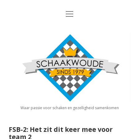
open
Nieuws
menu
Algemene Informatie
open
Schaakvereniging
dropdown
Schaakwoude
menu
Interne Competitie
Privacy Statement
open
dropdown
menu
Competitiereglement
Externe Competitie
open
dropdown
menu
KNSB: Schaakwoude I
Jeugdschaken
KNSB: Schaakwoude II
Eregalerij
Waar passie voor schaken en gezelligheid samenkomen
FSB: Schaakwoude I
Agenda
FSB-2: Het zit dit keer mee voor
team 2