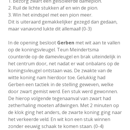
1. Bezorg zwart een geïsoleerde damepion.
2. Ruil de lichte stukken af en win de pion.
3. Win het eindspel met een pion meer.
Dit is uiteraard gemakkelijker gezegd dan gedaan,
maar vanavond lukte dit allemaal! (0-3)
In de opening besloot
Gerben
met wit aan te vallen
op de koningsvleugel. Teun Meindertsma
counterde op de damevleugel en brak uiteindelijk in
het centrum door, net nadat er wat onbalans op de
koningsvleugel ontstaan was. De zwakte van de
witte koning nam hierdoor toe. Gelukkig had
Gerben een tactiek in de stelling geweven, welke
door zwart gemist werd. Een stuk werd gewonnen.
De hierop volgende tegenaanval van zwart had
zetherhaling moeten afdwingen. Met 2 minuten op
de klok ging het anders, de zwarte koning ging naar
het verkeerde veld. En wit kon een stuk winnen
zonder eeuwig schaak te komen staan. (0-4)