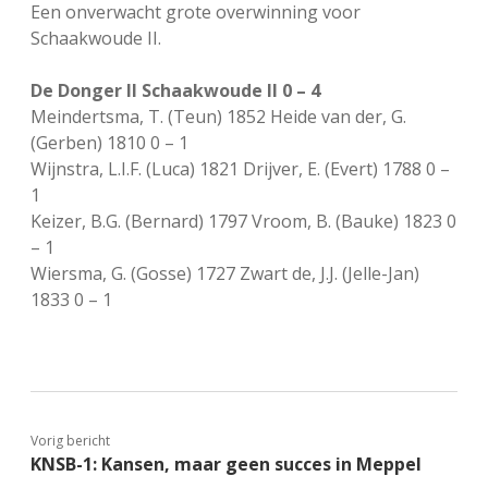
Een onverwacht grote overwinning voor
Schaakwoude II.
De Donger II Schaakwoude II 0 – 4
Meindertsma, T. (Teun) 1852 Heide van der, G.
(Gerben) 1810 0 – 1
Wijnstra, L.I.F. (Luca) 1821 Drijver, E. (Evert) 1788 0 –
1
Keizer, B.G. (Bernard) 1797 Vroom, B. (Bauke) 1823 0
– 1
Wiersma, G. (Gosse) 1727 Zwart de, J.J. (Jelle-Jan)
1833 0 – 1
Vorig bericht
KNSB-1: Kansen, maar geen succes in Meppel