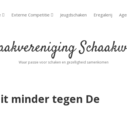
e
Externe Competitie
Jeugdschaken
Eregalerij
Age
open dropdown menu
open dropdown menu
akvereniging
aakwoude
Waar passie voor schaken en gezelligheid samenkomen
eit minder tegen De