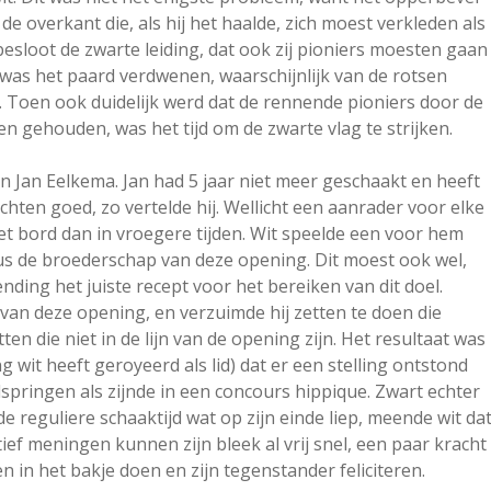
 overkant die, als hij het haalde, zich moest verkleden als
loot de zwarte leiding, dat ook zij pioniers moesten gaan
was het paard verdwenen, waarschijnlijk van de rotsen
. Toen ook duidelijk werd dat de rennende pioniers door de
en gehouden, was het tijd om de zwarte vlag te strijken.
 Jan Eelkema. Jan had 5 jaar niet meer geschaakt en heeft
dachten goed, zo vertelde hij. Wellicht een aanrader voor elke
t bord dan in vroegere tijden. Wit speelde een voor hem
us de broederschap van deze opening. Dit moest ook wel,
nding het juiste recept voor het bereiken van dit doel.
 van deze opening, en verzuimde hij zetten te doen die
n die niet in de lijn van de opening zijn. Het resultaat was
 wit heeft geroyeerd als lid) dat er een stelling ontstond
dspringen als zijnde in een concours hippique. Zwart echter
 reguliere schaaktijd wat op zijn einde liep, meende wit da
ief meningen kunnen zijn bleek al vrij snel, een paar kracht
n in het bakje doen en zijn tegenstander feliciteren.