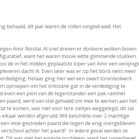
g behaald, dit jaar waren de rollen omgedraaid. Het
egen Amir Nicolai. Al snel dreven er donkere wolken boven
 figuratief, want het waren mooie witte glimmende stukken.
ooi de in het midden geplaatste loper van Amir een venijnig
leveren dacht ik. Even later was er op het bord niets meer
 verdediging. Helaas ging hier wel een zwart torenbolwerk
en oproepen om het ontstane gat in de verdediging te
ad even een pion van de tegenstander een pak rammel
 een paard, werd van stal gehaald om mee te werken aan het
at te komen, was niet voor tere zieltjes weggelegd, dit zal
elkaar werden afgeruild. Wit beschikte over 2 machtige
t een moe gestreden paard die tegen de enig overgebleven
h verschool achter het paard? In iedere geval werden ze
. Dit was niet het enigste probleem, want het opperbevel