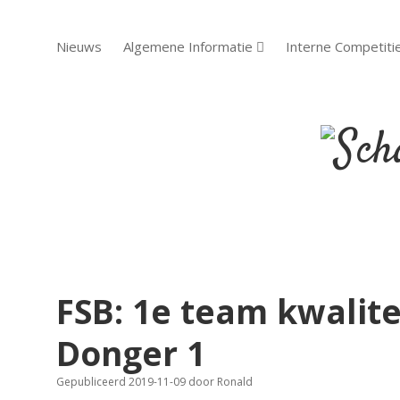
Nieuws
Algemene Informatie
Interne Competiti
open dropdown menu
Scha
Sch
FSB: 1e team kwalit
Donger 1
Gepubliceerd 2019-11-09
door
Ronald