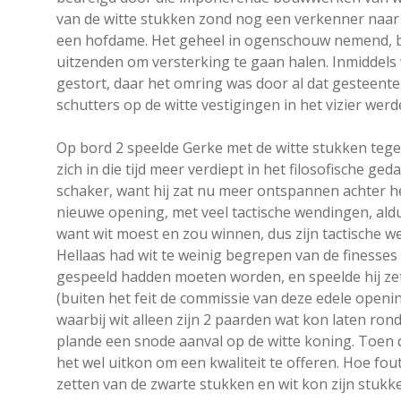
van de witte stukken zond nog een verkenner naar de
een hofdame. Het geheel in ogenschouw nemend, bes
uitzenden om versterking te gaan halen. Inmiddels 
gestort, daar het omring was door al dat gesteente
schutters op de witte vestigingen in het vizier werd
Op bord 2 speelde Gerke met de witte stukken tegen
zich in die tijd meer verdiept in het filosofische ge
schaker, want hij zat nu meer ontspannen achter he
nieuwe opening, met veel tactische wendingen, ald
want wit moest en zou winnen, dus zijn tactische we
Hellaas had wit te weinig begrepen van de finesses
gespeeld hadden moeten worden, en speelde hij zette
(buiten het feit de commissie van deze edele opening
waarbij wit alleen zijn 2 paarden wat kon laten ron
plande een snode aanval op de witte koning. Toen de
het wel uitkon om een kwaliteit te offeren. Hoe fout
zetten van de zwarte stukken en wit kon zijn stukke