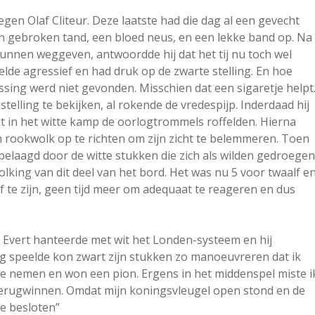
gen Olaf Cliteur. Deze laatste had die dag al een gevecht
n gebroken tand, een bloed neus, en een lekke band op. Na
nnen weggeven, antwoordde hij dat het tij nu toch wel
eelde agressief en had druk op de zwarte stelling. En hoe
sing werd niet gevonden. Misschien dat een sigaretje helpt
stelling te bekijken, al rokende de vredespijp. Inderdaad hij
t in het witte kamp de oorlogtrommels roffelden. Hierna
rookwolk op te richten om zijn zicht te belemmeren. Toen
g belaagd door de witte stukken die zich als wilden gedroegen
ing van dit deel van het bord. Het was nu 5 voor twaalf e
f te zijn, geen tijd meer om adequaat te reageren en dus
. Evert hanteerde met wit het Londen-systeem en hij
stig speelde kon zwart zijn stukken zo manoeuvreren dat ik
 te nemen en won een pion. Ergens in het middenspel miste i
terugwinnen. Omdat mijn koningsvleugel open stond en de
e besloten”