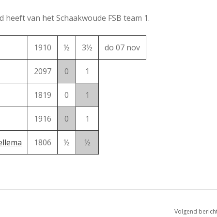
red heeft van het Schaakwoude FSB team 1.
1910
½
3½
do 07 nov
2097
0
1
1819
0
1
1916
0
1
Jellema
1806
½
½
Volgend berich