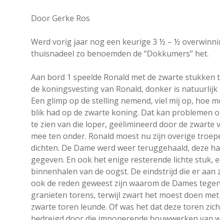
Door Gerke Ros
Werd vorig jaar nog een keurige 3 ½ – ½ overwinnin
thuisnadeel zo benoemden de “Dokkumers” het.
Aan bord 1 speelde Ronald met de zwarte stukken t
de koningsvesting van Ronald, donker is natuurlijk
Een glimp op de stelling nemend, viel mij op, hoe m
blik had op de zwarte koning. Dat kan problemen op
te zien van die loper, geëlimineerd door de zwarte
mee ten onder. Ronald moest nu zijn overige troep
dichten. De Dame werd weer teruggehaald, deze h
gegeven. En ook het enige resterende lichte stuk,
binnenhalen van de oogst. De eindstrijd die er aan z
ook de reden geweest zijn waarom de Dames tegen 
granieten torens, terwijl zwart het moest doen me
zwarte toren leunde. Of was het dat deze toren zic
bedreigd door die imponerende bouwwerken van wit