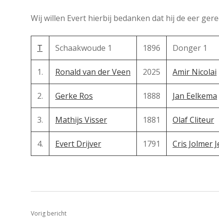
Wij willen Evert hierbij bedanken dat hij de eer ge
T
Schaakwoude 1
1896
Donger 1
1.
Ronald van der Veen
2025
Amir Nicolai
2.
Gerke Ros
1888
Jan Eelkema
3.
Mathijs Visser
1881
Olaf Cliteur
4.
Evert Drijver
1791
Cris Jolmer 
Vorig bericht