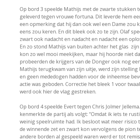
Op bord 3 speelde Mathijs met de zwarte stukken te
geleverd tegen vrouwe fortuna. Dit leverde hem ee
een opmerking dat hij dan ook wel een Dame zou ku
eens zou keren. En dit bleek ook zo te zijn. Olaf sp
zwart ook nadacht en nadacht en nadacht een oplos
En zo stond Mathijs van buiten achter het glas zijn 
kon zo wel mooi meekijken, maar hij hoorde niet da
probeerden de krijgers van de Donger ook nog een 
Mathijs terugkwam van zijn uitje, werd zijn stellin
en geen mededogen hadden voor de inheemse bevolk
actie was geboden. Correctie het bleek 1 voor twaal
werd ook hier de vlag gestreken.
Op bord 4 speelde Evert tegen Chris Jolmer Jellema
kenmerkte de partij als volgt: “Omdat ik iets te ru
weinig speelruimte had. Ik besloot wat meer risico
de winnende zet en zwart kon vervolgens de pion 
andere borden al gespeeld waren werd er tot remis