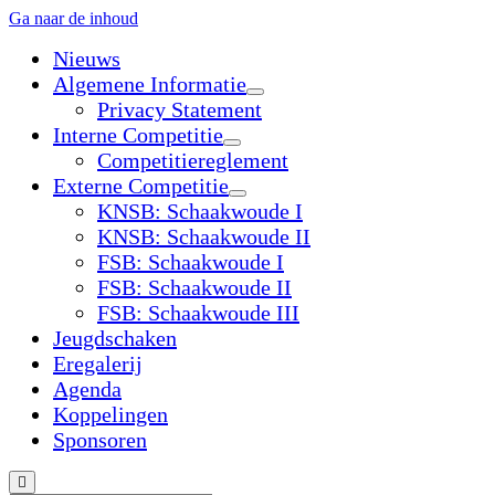
Ga naar de inhoud
Nieuws
Algemene Informatie
open
Privacy Statement
dropdown
Interne Competitie
menu
open
Competitiereglement
dropdown
Externe Competitie
menu
open
KNSB: Schaakwoude I
dropdown
KNSB: Schaakwoude II
menu
FSB: Schaakwoude I
FSB: Schaakwoude II
FSB: Schaakwoude III
Jeugdschaken
Eregalerij
Agenda
Koppelingen
Sponsoren