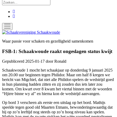
Zoek
facebook
instagram
open
menu
Schaakvereniging
Schaakwoude
Waar passie voor schaken en gezelligheid samenkomen
FSB-1: Schaakwoude raakt ongeslagen status kwijt
Gepubliceerd 2025-01-17
door
Ronald
Schaakwoude 1 mocht het schaakjaar op donderdag 9 januari 2025
om 20.00 uur beginnen tegen Philidor. Maar om half 8 kregen we
bericht van Migchiel, dat niet alle Philidor-spelers de wedstrijd goed
in hun planning hadden zitten en zij zouden dus iets later zou
komen. Om kwart over 8 kwam het viertal binnen met de woorden
“Hjirre binne wy al” en hierna kon de wedstrijd aanvangen.
Op bord 3 verscheen als eerste een uitslag op het bord. Mathijs
speelde tegen good old Maarten Etmans, bewonderingswaardig dat
hij op zo’n leeftijd nog steeds op zo’n hoog niveau kan spelen.
Mathijs kon met de zwarte stukken het witte voordeel neutraliseren.