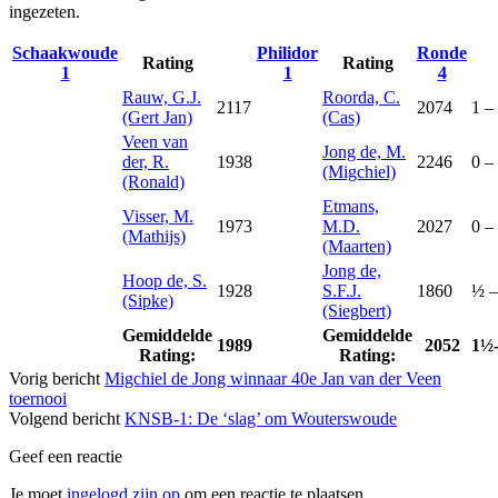
ingezeten.
Schaakwoude
Philidor
Ronde
Rating
Rating
1
1
4
Rauw, G.J.
Roorda, C.
2117
2074
1 –
(Gert Jan)
(Cas)
Veen van
Jong de, M.
der, R.
1938
2246
0 –
(Migchiel)
(Ronald)
Etmans,
Visser, M.
1973
M.D.
2027
0 –
(Mathijs)
(Maarten)
Jong de,
Hoop de, S.
1928
S.F.J.
1860
½ –
(Sipke)
(Siegbert)
Gemiddelde
Gemiddelde
1989
2052
1½
Rating:
Rating:
Vorig bericht
Migchiel de Jong winnaar 40e Jan van der Veen
toernooi
Volgend bericht
KNSB-1: De ‘slag’ om Wouterswoude
Geef een reactie
Je moet
ingelogd zijn op
om een reactie te plaatsen.