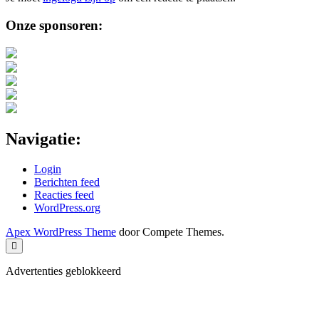
Sidebar
Onze sponsoren:
Navigatie:
Login
Berichten feed
Reacties feed
WordPress.org
Apex WordPress Theme
door Compete Themes.
Scroll
naar
boven
Advertenties geblokkeerd