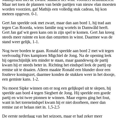
Maar net toen de plannen van beide partijen van nieuw elan moesten
worden voorzien, gaf Mathijs een volledig stuk cadeau, hij kon
meteen opgeven. 0-1.
Gert Jan speelde ook met zwart, maar dan aan bord 1, hij trad aan
tegen Cas Roorda, wiens familie nog wortels in Damwâld heeft.
Gert Jan gaf wit geen kans om in zijn spel te komen. Gert Jan kreeg
steeds meer ruimte en kon dan omzetten in winst. Daarmee was de
stand weer gelijk, 1-1.
Nog twee borden te gaan. Ronald speelde aan bord 2 met wit tegen
veelvoudig Fries kampioen Migchiel de Jong. Na de opening leek
hij ogenschijnlijk iets minder te staan, maar gaandeweg de partij
kwam hij er steeds beter in. Richting het eindspel leek de partij op
remise uit te draaien. Alleen maakte Ronald een blunder door een
foutieve koningszet, daarmee konden de stukken weer in het doosje,
een gemiste kans. 1-2.
Nu moest Sipke winnen om er nog een gelijkspel uit te slepen, hij
speelde aan bord 4 tegen Siegbert de Jong. Hij speelde een goede
partij en wist twee pionnen te winnen. Maar ergens ging het fout,
want in het toreneindspel kwam hij er niet doorheen, meer dan
remise zat er helaas niet in. 1,5-2,5
De eerste nederlaag van het seizoen, maar er had zeker meer